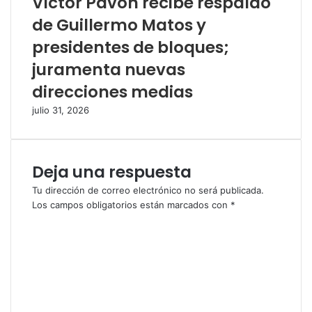
Víctor Pavón recibe respaldo
de Guillermo Matos y
presidentes de bloques;
juramenta nuevas
direcciones medias
julio 31, 2026
Deja una respuesta
Tu dirección de correo electrónico no será publicada.
Los campos obligatorios están marcados con
*
C
o
m
e
n
t
a