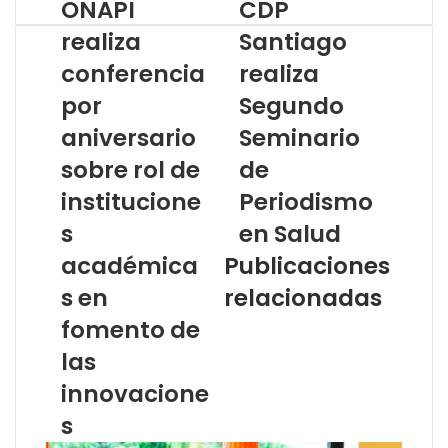
ONAPI
CDP
realiza
Santiago
conferencia
realiza
por
Segundo
aniversario
Seminario
sobre rol de
de
institucione
Periodismo
s
en Salud
académica
Publicaciones
s en
relacionadas
fomento de
las
innovacione
s