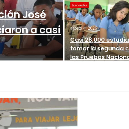
Nacionales
ción José
ciaron a casi
agosto 4, 2026
Casi 28,000 estudi
tomar la segunda c
las Pruebas Nacion
 Llorente, un proyecto de LLYC y sus…