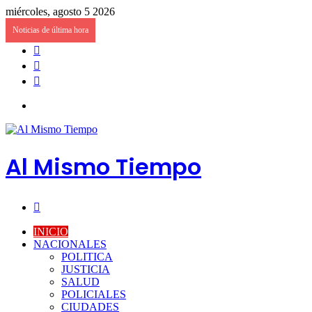
miércoles, agosto 5 2026
Noticias de última hora
Barra
lateral
Publicación
al
Acceso
azar
Menú
Al Mismo Tiempo
Buscar
por
INICIO
NACIONALES
POLITICA
JUSTICIA
SALUD
POLICIALES
CIUDADES