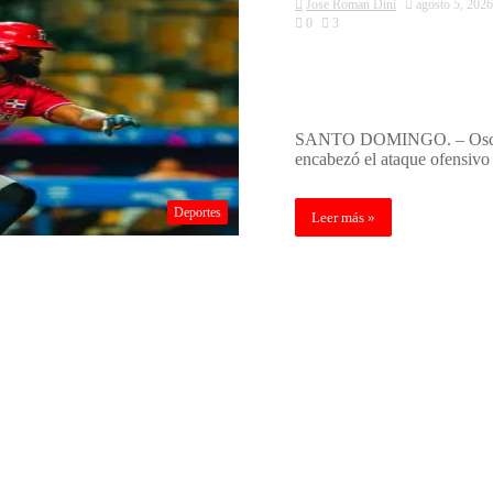
Jose Roman Dini
agosto 5, 202
0
3
Dominicana sigue
mantiene el sueñ
SANTO DOMINGO. – Oscar D
encabezó el ataque ofensivo
Deportes
Leer más »
 conquistar la Liga Dominicana de
ent son inmortalizados en el Salón