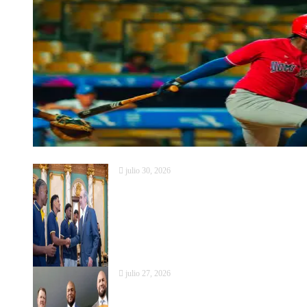
julio 30, 2026
Abinader reconoce al Salcedo FC por
Fútbol
julio 27, 2026
Carlos Beltrán, Andruw Jones y Jeff K
de la Fama de Cooperstown