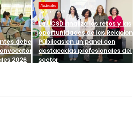
Nacionales
agosto 4, 2026
La UCSD analiza los retos y las
oportunidades de las Relacion
antes deberán
Públicas en un panel con
onvocatoria de
destacadas profesionales del
ales 2026
sector