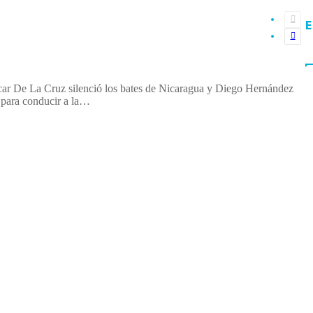
6
Pági
anter
Pági
 con vida: derrota a Nicaragua y
sigui
o del oro en la Súper Ronda
e La Cruz silenció los bates de Nicaragua y Diego Hernández
 para conducir a la…