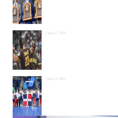
julio 22, 2026
Machado batea dos jonrones y Tatis J
julio 21, 2026
Presidente Abinader entrega la bande
entrega Palacio Voleibol