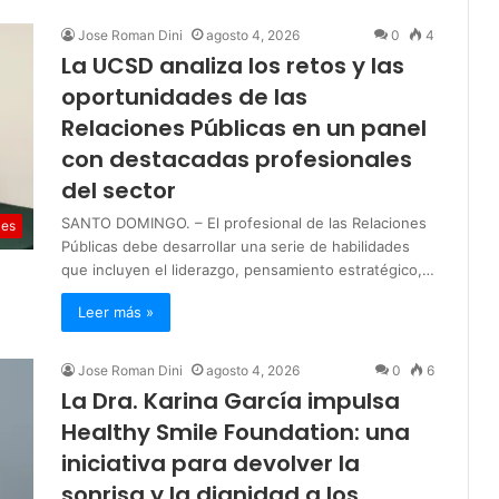
Jose Roman Dini
agosto 4, 2026
0
4
La UCSD analiza los retos y las
oportunidades de las
Relaciones Públicas en un panel
con destacadas profesionales
del sector
SANTO DOMINGO. – El profesional de las Relaciones
les
Públicas debe desarrollar una serie de habilidades
que incluyen el liderazgo, pensamiento estratégico,…
Leer más »
Jose Roman Dini
agosto 4, 2026
0
6
La Dra. Karina García impulsa
Healthy Smile Foundation: una
iniciativa para devolver la
sonrisa y la dignidad a los