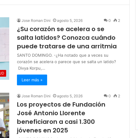
Jose Roman Dini
agosto 5, 2026
0
2
¿Su corazón se acelera o se
salta latidos? Conozca cuándo
puede tratarse de una arritmia
SANTO DOMINGO. -¿Ha notado que a veces su
corazón se acelera o parece que se salta un latido?
Divya Korpu,…
UD
Leer más »
Jose Roman Dini
agosto 5, 2026
0
2
Los proyectos de Fundación
José Antonio Llorente
beneficiaron a casi 1.300
jóvenes en 2025