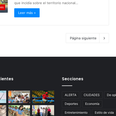
que incidía sobre el territorio nacional…
les
Leer más »
Página siguiente
ientes
Secciones
ALERTA
CIUDADES
De op
Deportes
Economía
Entretenimiento
Estilo de vida