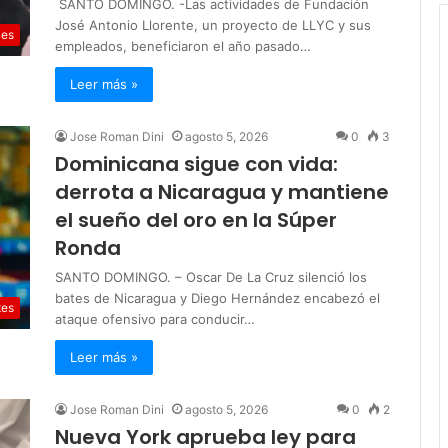
SANTO DOMINGO. -Las actividades de Fundación
José Antonio Llorente, un proyecto de LLYC y sus
les
empleados, beneficiaron el año pasado…
Leer más »
Jose Roman Dini
agosto 5, 2026
0
3
Dominicana sigue con vida:
derrota a Nicaragua y mantiene
el sueño del oro en la Súper
Ronda
SANTO DOMINGO. – Oscar De La Cruz silenció los
bates de Nicaragua y Diego Hernández encabezó el
tes
ataque ofensivo para conducir…
Leer más »
Jose Roman Dini
agosto 5, 2026
0
2
Nueva York aprueba ley para