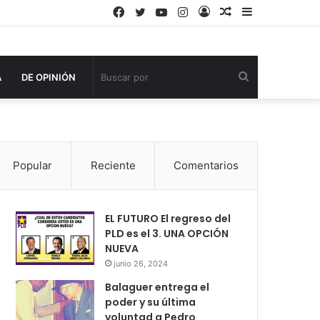
Facebook
Twitter
YouTube
Instagram
Acceso
Publicación
Barra
al
lateral
azar
Buscar
A
DE OPINIÓN
por
Popular
Reciente
Comentarios
EL FUTURO El regreso del
PLD es el 3. UNA OPCIÓN
NUEVA
junio 26, 2024
Balaguer entrega el
poder y su última
voluntad a Pedro