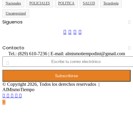
Nacionales
POLICIALES
POLITICA
SALUD
Tecnología
Uncategorized
Siguenos
Facebook
Twitter
YouTube
Instagram
Contacto
Tel.: (829) 610-7236 | E-mail: almismotiempodini@gmail.com
Escribe
tu
correo
electrónico
© Copyright 2026, Todos los derechos reservados |
AlMismoTiempo
Facebook
Twitter
WhatsApp
Telegram
Viber
Botón
volver
arriba