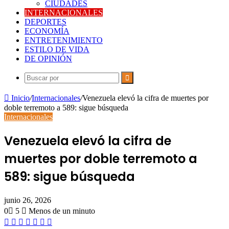
CIUDADES
INTERNACIONALES
DEPORTES
ECONOMÍA
ENTRETENIMIENTO
ESTILO DE VIDA
DE OPINIÓN
Buscar
por
Inicio
/
Internacionales
/
Venezuela elevó la cifra de muertes por
doble terremoto a 589: sigue búsqueda
Internacionales
Venezuela elevó la cifra de
muertes por doble terremoto a
589: sigue búsqueda
junio 26, 2026
0
5
Menos de un minuto
Facebook
Twitter
LinkedIn
Tumblr
Pinterest
Reddit
Pocket