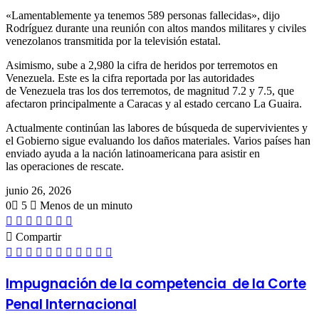
«Lamentablemente ya tenemos 589 personas fallecidas», dijo
Rodríguez durante una reunión con altos mandos militares y civiles
venezolanos transmitida por la televisión estatal.
Asimismo, sube a 2,980 la cifra de heridos por terremotos en
Venezuela. Este es la cifra reportada por las autoridades
de Venezuela tras los dos terremotos, de magnitud 7.2 y 7.5, que
afectaron principalmente a Caracas y al estado cercano La Guaira.
Actualmente continúan las labores de búsqueda de supervivientes y
el Gobierno sigue evaluando los daños materiales. Varios países han
enviado ayuda a la nación latinoamericana para asistir en
las operaciones de rescate.
junio 26, 2026
0
5
Menos de un minuto
Facebook
Twitter
LinkedIn
Tumblr
Pinterest
Reddit
Pocket
Compartir
Facebook
Twitter
LinkedIn
Tumblr
Pinterest
Reddit
VKontakte
Odnoklassniki
Pocket
Compartir
Imprimir
por
correo
Impugnación de la competencia de la Corte
electrónico
Penal Internacional