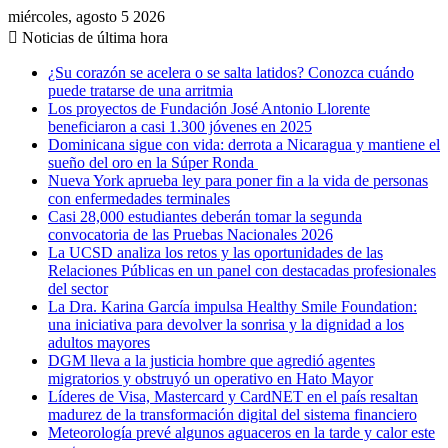
miércoles, agosto 5 2026
Noticias de última hora
¿Su corazón se acelera o se salta latidos? Conozca cuándo
puede tratarse de una arritmia
Los proyectos de Fundación José Antonio Llorente
beneficiaron a casi 1.300 jóvenes en 2025
Dominicana sigue con vida: derrota a Nicaragua y mantiene el
sueño del oro en la Súper Ronda
Nueva York aprueba ley para poner fin a la vida de personas
con enfermedades terminales
Casi 28,000 estudiantes deberán tomar la segunda
convocatoria de las Pruebas Nacionales 2026
La UCSD analiza los retos y las oportunidades de las
Relaciones Públicas en un panel con destacadas profesionales
del sector
La Dra. Karina García impulsa Healthy Smile Foundation:
una iniciativa para devolver la sonrisa y la dignidad a los
adultos mayores
DGM lleva a la justicia hombre que agredió agentes
migratorios y obstruyó un operativo en Hato Mayor
Líderes de Visa, Mastercard y CardNET en el país resaltan
madurez de la transformación digital del sistema financiero
Meteorología prevé algunos aguaceros en la tarde y calor este