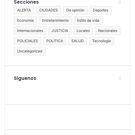
Secciones
ALERTA
CIUDADES
De opinión
Deportes
Economía
Entretenimiento
Estilo de vida
Internacionales
JUSTICIA
Locales
Nacionales
POLICIALES
POLITICA
SALUD
Tecnología
Uncategorized
Siguenos
Facebook
Twitter
YouTube
Instagram