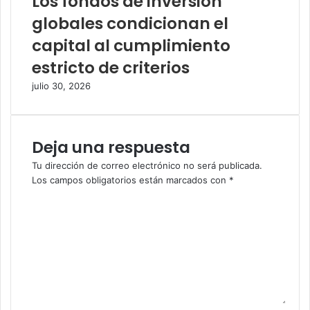
Los fondos de inversión
globales condicionan el
capital al cumplimiento
estricto de criterios
julio 30, 2026
Deja una respuesta
Tu dirección de correo electrónico no será publicada.
Los campos obligatorios están marcados con
*
C
o
m
e
n
t
a
r