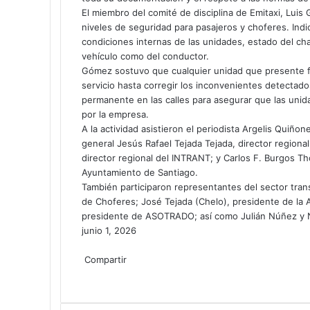
El miembro del comité de disciplina de Emitaxi, Luis
niveles de seguridad para pasajeros y choferes. Ind
condiciones internas de las unidades, estado del ch
vehículo como del conductor.
Gómez sostuvo que cualquier unidad que presente fal
servicio hasta corregir los inconvenientes detectados
permanente en las calles para asegurar que las uni
por la empresa.
A la actividad asistieron el periodista Argelis Quiñ
general Jesús Rafael Tejada Tejada, director regional
director regional del INTRANT; y Carlos F. Burgos Th
Ayuntamiento de Santiago.
También participaron representantes del sector trans
de Choferes; José Tejada (Chelo), presidente de la
presidente de ASOTRADO; así como Julián Núñez y
junio 1, 2026
Facebook
Twitter
LinkedIn
Tumblr
Pinterest
Reddit
Pocket
Compartir
Facebook
Twitter
LinkedIn
Tumblr
Pinterest
Reddit
VKontakte
Odnoklassniki
Pocket
Compartir
Imprimir
por
correo