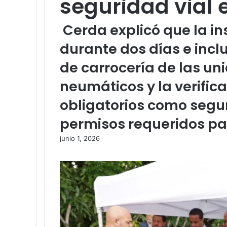
seguridad vial 
Cerda explicó que la in
durante dos días e incl
de carrocería de las uni
neumáticos y la verifi
obligatorios como segur
permisos requeridos par
junio 1, 2026
Facebook
Twitter
LinkedIn
Tumblr
Pinterest
Reddit
Pocket