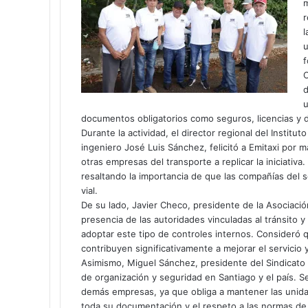
m
r
l
u
f
C
d
u
documentos obligatorios como seguros, licencias y 
Durante la actividad, el director regional del Institu
ingeniero José Luis Sánchez, felicitó a Emitaxi por
otras empresas del transporte a replicar la iniciativa.
resaltando la importancia de que las compañías del s
vial.
De su lado, Javier Checo, presidente de la Asociaci
presencia de las autoridades vinculadas al tránsito y
adoptar este tipo de controles internos. Consideró 
contribuyen significativamente a mejorar el servicio 
Asimismo, Miguel Sánchez, presidente del Sindicato 
de organización y seguridad en Santiago y el país. S
demás empresas, ya que obliga a mantener las unida
toda su documentación y el respeto a las normas de 