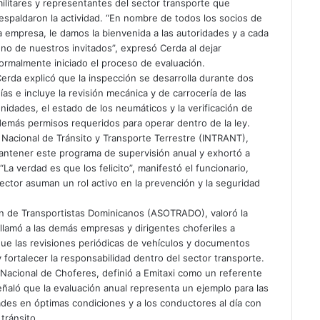
ilitares y representantes del sector transporte que
espaldaron la actividad. “En nombre de todos los socios de
a empresa, le damos la bienvenida a las autoridades y a cada
no de nuestros invitados”, expresó Cerda al dejar
ormalmente iniciado el proceso de evaluación.
erda explicó que la inspección se desarrolla durante dos
ías e incluye la revisión mecánica y de carrocería de las
nidades, el estado de los neumáticos y la verificación de
demás permisos requeridos para operar dentro de la ley.
to Nacional de Tránsito y Transporte Terrestre (INTRANT),
 mantener este programa de supervisión anual y exhortó a
 “La verdad es que los felicito”, manifestó el funcionario,
ector asuman un rol activo en la prevención y la seguridad
ón de Transportistas Dominicanos (ASOTRADO), valoró la
 llamó a las demás empresas y dirigentes choferiles a
que las revisiones periódicas de vehículos y documentos
y fortalecer la responsabilidad dentro del sector transporte.
Nacional de Choferes, definió a Emitaxi como un referente
eñaló que la evaluación anual representa un ejemplo para las
des en óptimas condiciones y a los conductores al día con
tránsito.