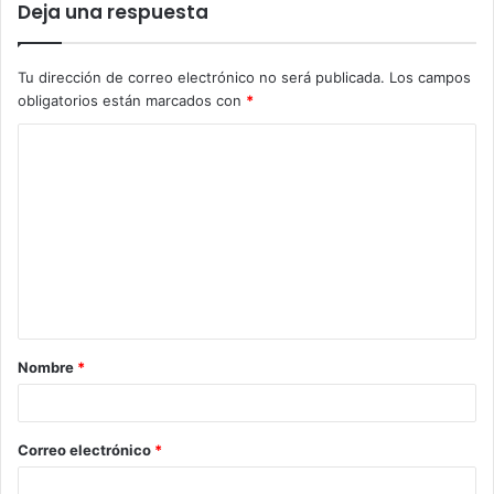
Deja una respuesta
Tu dirección de correo electrónico no será publicada.
Los campos
obligatorios están marcados con
*
C
o
m
e
n
t
a
Nombre
*
r
i
o
Correo electrónico
*
*