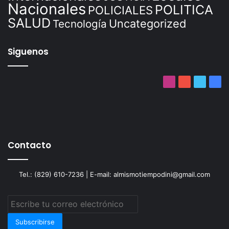
Nacionales
POLITICA
POLICIALES
SALUD
Uncategorized
Tecnología
Siguenos
Instagram
YouTube
Twitter
Fac
Contacto
Tel.: (829) 610-7236 | E-mail: almismotiempodini@gmail.com
Escribe
tu
correo