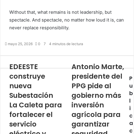
Without that, what remains is not leadership, but
spectacle. And spectacle, no matter how loud it is, can
never replace responsibility.
mayo 25, 2026
0
7
4 minutos de lectura
EDEESTE
Antonio Marte,
construye
presidente del
P
nueva
PPG pide al
u
b
Subestación
gobierno más
l
La Caleta para
inversión
i
fortalecer el
agrícola para
c
servicio
garantizar
a
c
eléctrico y
seguridad