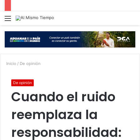
Menú
B
p
Inicio
/
De opinión
De opinión
Cuando el ruido
reemplaza la
responsabilidad: