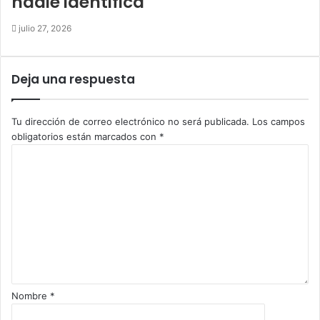
nadie identifica
julio 27, 2026
Deja una respuesta
Tu dirección de correo electrónico no será publicada.
Los campos
obligatorios están marcados con
*
C
o
m
e
n
t
a
r
i
o
Nombre
*
*