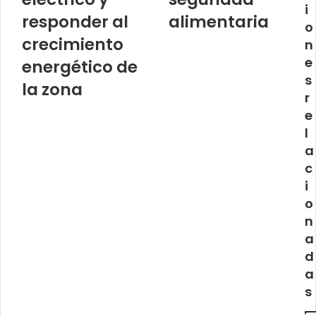
i
responder al
alimentaria
o
crecimiento
n
e
energético de
s
la zona
r
e
l
a
c
i
o
n
a
d
a
s