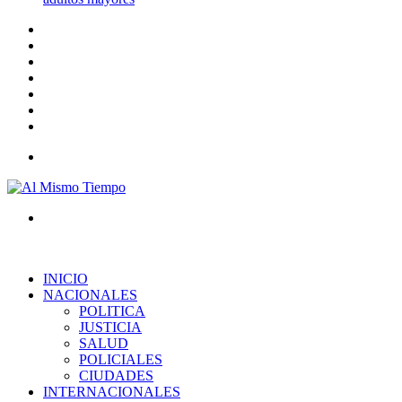
Barra
lateral
Publicación
al
Acceso
azar
Instagram
YouTube
Twitter
Facebook
Menú
Buscar
por
INICIO
NACIONALES
POLITICA
JUSTICIA
SALUD
POLICIALES
CIUDADES
INTERNACIONALES