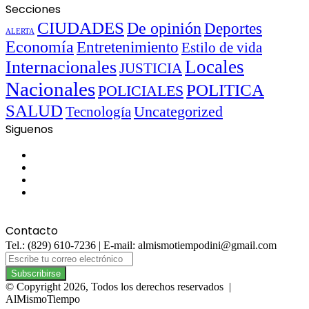
Secciones
CIUDADES
De opinión
Deportes
ALERTA
Economía
Entretenimiento
Estilo de vida
Locales
Internacionales
JUSTICIA
Nacionales
POLITICA
POLICIALES
SALUD
Uncategorized
Tecnología
Siguenos
Facebook
Twitter
YouTube
Instagram
Contacto
Tel.: (829) 610-7236 | E-mail: almismotiempodini@gmail.com
Escribe
tu
correo
© Copyright 2026, Todos los derechos reservados |
electrónico
AlMismoTiempo