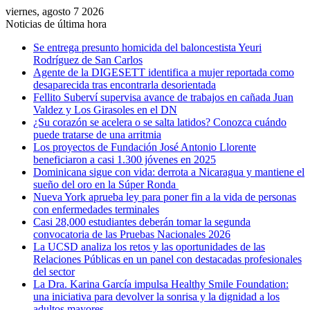
viernes, agosto 7 2026
Noticias de última hora
Se entrega presunto homicida del baloncestista Yeuri
Rodríguez de San Carlos
Agente de la DIGESETT identifica a mujer reportada como
desaparecida tras encontrarla desorientada
Fellito Suberví supervisa avance de trabajos en cañada Juan
Valdez y Los Girasoles en el DN
¿Su corazón se acelera o se salta latidos? Conozca cuándo
puede tratarse de una arritmia
Los proyectos de Fundación José Antonio Llorente
beneficiaron a casi 1.300 jóvenes en 2025
Dominicana sigue con vida: derrota a Nicaragua y mantiene el
sueño del oro en la Súper Ronda
Nueva York aprueba ley para poner fin a la vida de personas
con enfermedades terminales
Casi 28,000 estudiantes deberán tomar la segunda
convocatoria de las Pruebas Nacionales 2026
La UCSD analiza los retos y las oportunidades de las
Relaciones Públicas en un panel con destacadas profesionales
del sector
La Dra. Karina García impulsa Healthy Smile Foundation:
una iniciativa para devolver la sonrisa y la dignidad a los
adultos mayores