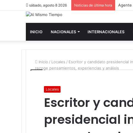
sábado, agosto 8 2026
Noticias de última hora
INICIO
NACIONALES
INTERNACIONALES
Inicio
/
Locales
/
Escritor y candidato presidencial 
recoge pensamientos, experiencias y análisis
Locales
Escritor y can
presidencial 