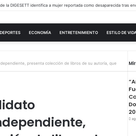
DEPORTES
ECONOMÍA
ENTRETENIMIENTO
ESTILO DE VID
Mi
independiente, presenta colección de libros de su autoría, que
“A
Fu
Ca
didato
Do
20
independiente,
ag