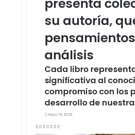
presenta colec
su autoría, qu
pensamientos,
análisis
Cada libro represent
significativa al conoci
compromiso con los pri
desarrollo de nuestr
mayo 19, 2026
Facebook
Twitter
LinkedIn
Tumblr
Pinterest
Reddit
Pocket