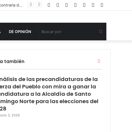
Facebook
Twitter
YouTube
Instagram
Acceso
Publicación
Barra
Agente de la DIGESETT identifica a mujer reportada como desaparecida tras encontrarla desorientada
al
lateral
azar
Buscar
A
DE OPINIÓN
por
Cerrar
ra también
nálisis de las precandidaturas de la
erza del Pueblo con mira a ganar la
ndidatura a la Alcaldía de Santo
mingo Norte para las elecciones del
28
osto 3, 2026