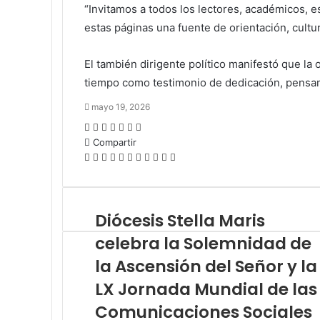
“Invitamos a todos los lectores, académicos, 
estas páginas una fuente de orientación, cultu
El también dirigente político manifestó que la
tiempo como testimonio de dedicación, pensami
mayo 19, 2026
Facebook
Twitter
LinkedIn
Tumblr
Pinterest
Reddit
Pocket
Compartir
Facebook
Twitter
LinkedIn
Tumblr
Pinterest
Reddit
VKontakte
Odnoklassniki
Pocket
Compartir
Imprimir
por
correo
electrónico
Diócesis Stella Maris
celebra la Solemnidad de
la Ascensión del Señor y la
LX Jornada Mundial de las
Comunicaciones Sociales