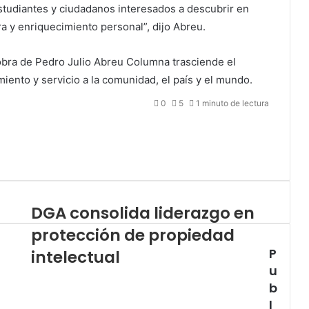
estudiantes y ciudadanos interesados a descubrir en
ra y enriquecimiento personal”, dijo Abreu.
 obra de Pedro Julio Abreu Columna trasciende el
ento y servicio a la comunidad, el país y el mundo.
0
5
1 minuto de lectura
DGA consolida liderazgo en
protección de propiedad
P
intelectual
u
b
l