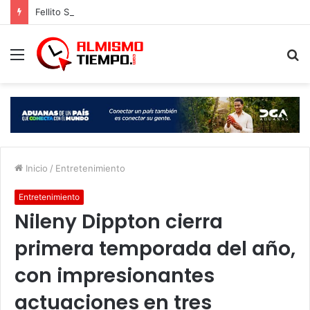
Fellito Suberví supervisa avance de trabajos en cañada Juan Valdez y Los Girasoles en el DN
Menú
B
p
Inicio
/
Entretenimiento
Entretenimiento
Nileny Dippton cierra
primera temporada del año,
con impresionantes
actuaciones en tres