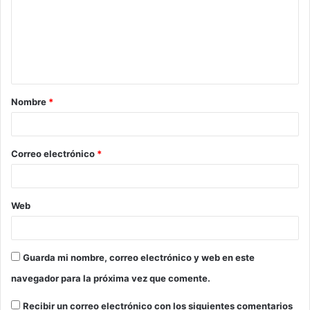
m
e
n
t
a
Nombre
*
r
i
o
Correo electrónico
*
*
Web
Guarda mi nombre, correo electrónico y web en este
navegador para la próxima vez que comente.
Recibir un correo electrónico con los siguientes comentarios