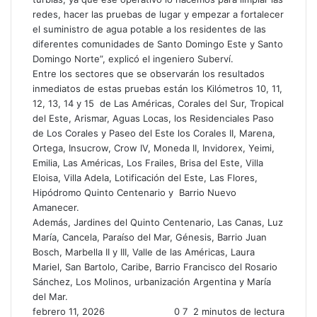
redes, hacer las pruebas de lugar y empezar a fortalecer
el suministro de agua potable a los residentes de las
diferentes comunidades de Santo Domingo Este y Santo
Domingo Norte”, explicó el ingeniero Suberví.
Entre los sectores que se observarán los resultados
inmediatos de estas pruebas están los Kilómetros 10, 11,
12, 13, 14 y 15 de Las Américas, Corales del Sur, Tropical
del Este, Arismar, Aguas Locas, los Residenciales Paso
de Los Corales y Paseo del Este los Corales II, Marena,
Ortega, Insucrow, Crow IV, Moneda II, Invidorex, Yeimi,
Emilia, Las Américas, Los Frailes, Brisa del Este, Villa
Eloisa, Villa Adela, Lotificación del Este, Las Flores,
Hipódromo Quinto Centenario y Barrio Nuevo
Amanecer.
Además, Jardines del Quinto Centenario, Las Canas, Luz
María, Cancela, Paraíso del Mar, Génesis, Barrio Juan
Bosch, Marbella II y III, Valle de las Américas, Laura
Mariel, San Bartolo, Caribe, Barrio Francisco del Rosario
Sánchez, Los Molinos, urbanización Argentina y María
del Mar.
febrero 11, 2026
0
7
2 minutos de lectura