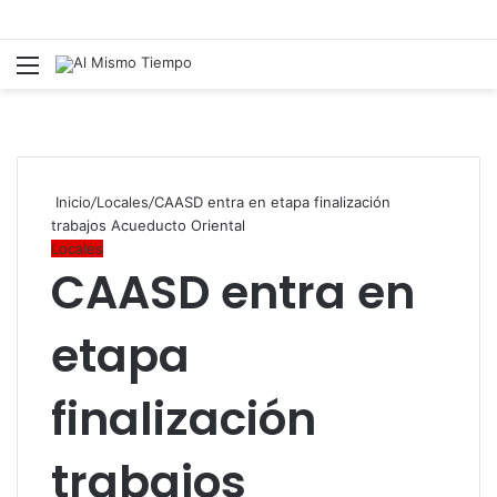
Menú
B
p
Inicio
/
Locales
/
CAASD entra en etapa finalización
trabajos Acueducto Oriental
Locales
CAASD entra en
etapa
finalización
trabajos