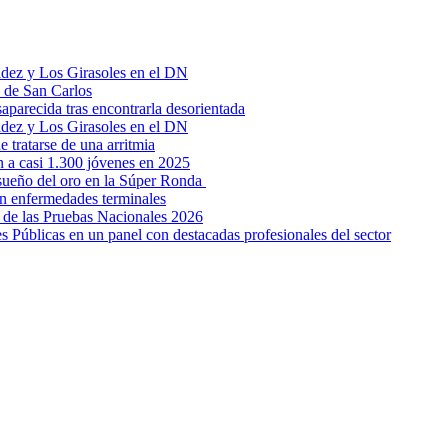
aldez y Los Girasoles en el DN
z de San Carlos
parecida tras encontrarla desorientada
aldez y Los Girasoles en el DN
 tratarse de una arritmia
 a casi 1.300 jóvenes en 2025
 sueño del oro en la Súper Ronda
on enfermedades terminales
 de las Pruebas Nacionales 2026
s Públicas en un panel con destacadas profesionales del sector