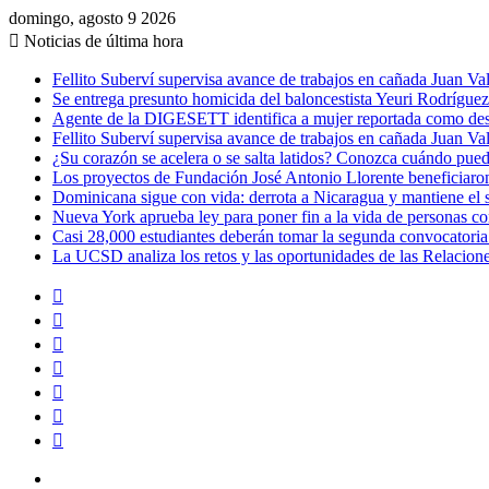
domingo, agosto 9 2026
Noticias de última hora
Fellito Suberví supervisa avance de trabajos en cañada Juan V
Se entrega presunto homicida del baloncestista Yeuri Rodrígue
Agente de la DIGESETT identifica a mujer reportada como desa
Fellito Suberví supervisa avance de trabajos en cañada Juan V
¿Su corazón se acelera o se salta latidos? Conozca cuándo puede
Los proyectos de Fundación José Antonio Llorente beneficiaron
Dominicana sigue con vida: derrota a Nicaragua y mantiene el
Nueva York aprueba ley para poner fin a la vida de personas c
Casi 28,000 estudiantes deberán tomar la segunda convocatoria
La UCSD analiza los retos y las oportunidades de las Relacione
Barra
lateral
Publicación
al
Acceso
azar
Instagram
YouTube
Twitter
Facebook
Menú