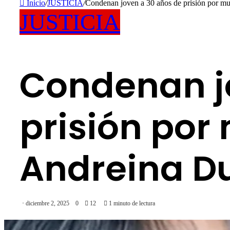
Inicio
/
JUSTICIA
/
Condenan joven a 30 años de prisión por mu
JUSTICIA
Condenan j
prisión por
Andreina Du
diciembre 2, 2025
0
12
1 minuto de lectura