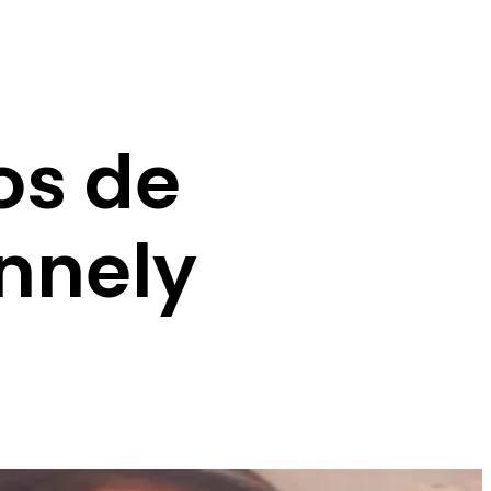
os de
ennely