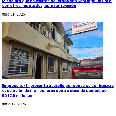
MP aclara que no existen acuerdos con Santiago Hazim ni
con otros imputados; aplazan revisión
julio 31, 2026
Empresa textil presenta querella por abuso de confianza y
asociación de malhechores contra casa de cambio por
RD$7.5 millones
junio 17, 2026