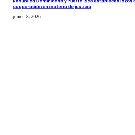
República Dominicana y Puerto Rico establecen lazos 
cooperación en materia de justicia
junio 18, 2026