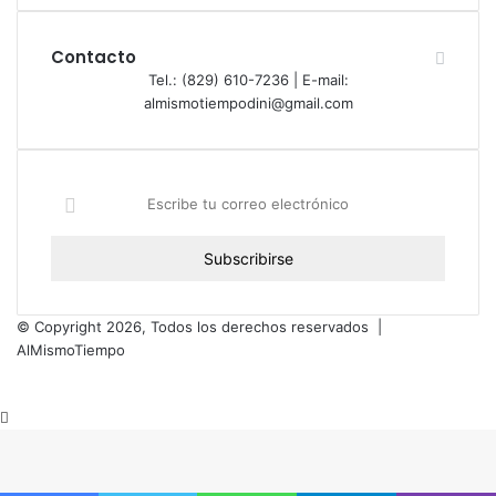
Contacto
Tel.: (829) 610-7236 | E-mail:
almismotiempodini@gmail.com
Escribe
tu
correo
electrónico
© Copyright 2026, Todos los derechos reservados |
AlMismoTiempo
Botón
volver
arriba