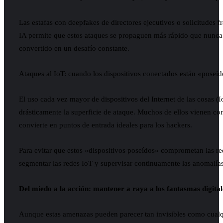
Las estafas con deepfakes de directores ejecutivos o solicitudes f
IA permite que estos ataques se propaguen más rápido que nunca. E
convertido en un desafío constante.
Ataques al IoT: cuando los dispositivos conectados están «poseí
El uso cada vez mayor de dispositivos del Internet de las cosas (
drásticamente la superficie de ataque. Muchos de ellos vienen co
convierte en puntos de entrada ideales para los hackers.
Para evitar que estos «dispositivos poseídos» comprometan las red
segmentar las redes IoT y supervisar continuamente las anomalías
Del miedo a la acción: mantener a raya a los fantasmas digital
Aunque estas amenazas pueden parecer tan invisibles como cualq