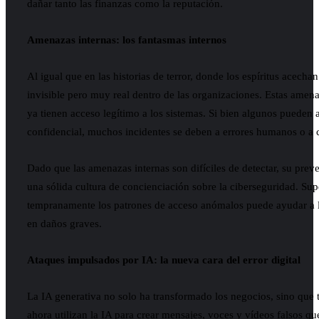
dañar tanto las finanzas como la reputación.
Amenazas internas: los fantasmas internos
Al igual que en las historias de terror, donde los espíritus acecha
invisible pero muy real dentro de las organizaciones. Estas amen
ya tienen acceso legítimo a los sistemas. Si bien algunos pueden
confidencial, muchos incidentes se deben a errores humanos o a
Dado que las amenazas internas son difíciles de detectar, su prev
una sólida cultura de concienciación sobre la ciberseguridad. Sup
tempranamente los patrones de acceso anómalos puede ayudar a la
en daños graves.
Ataques impulsados por IA: la nueva cara del error digital
La IA generativa no solo ha transformado los negocios, sino que 
ahora utilizan la IA para crear mensajes, voces y vídeos falsos 