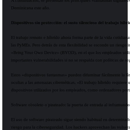
A continuación, se presentan los principales «fantasmas digitale
Dominicana este año.
Dispositivos sin protección: el susto silencioso del trabajo híbr
El trabajo remoto e híbrido ahora forma parte de la vida cotidian
las PyMEs. Pero detrás de esta flexibilidad se esconde un riesgo i
«Bring Your Own Device» (BYOD), en el que los empleados utiliza
importantes vulnerabilidades si no se respalda con políticas de se
Estos «dispositivos fantasmas» pueden difuminar fácilmente la lín
ocultas a las amenazas cibernéticas. «El trabajo híbrido requiere
dispositivos utilizados por los empleados, como ordenadores port
Software obsoleto o pirateado: la puerta de entrada al inframundo 
El uso de software pirateado sigue siendo habitual en determina
riesgo para la ciberseguridad. Los hackers aprovechan las vulnera