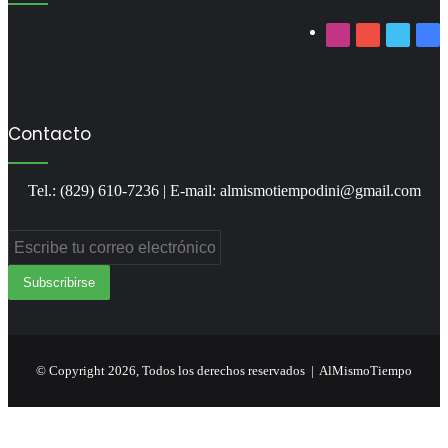
Instagram
YouTube
Twitter
Fa
Contacto
Tel.: (829) 610-7236 | E-mail: almismotiempodini@gmail.com
Escribe
tu
correo
electrónico
© Copyright 2026, Todos los derechos reservados | AlMismoTiempo
Facebook
Twitter
WhatsApp
Telegram
Viber