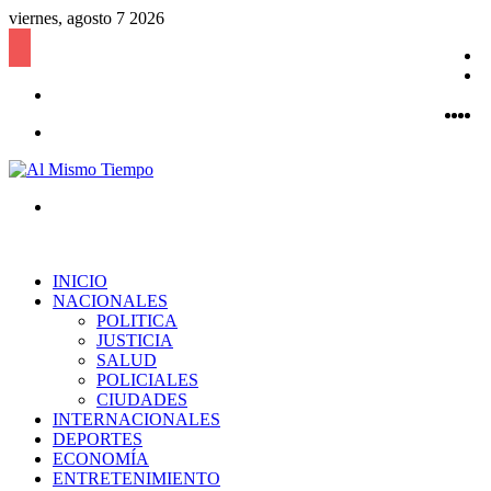
viernes, agosto 7 2026
B
l
P
Acceso
a
Fac
Twi
Y
a
I
Menú
Buscar
por
INICIO
NACIONALES
POLITICA
JUSTICIA
SALUD
POLICIALES
CIUDADES
INTERNACIONALES
DEPORTES
ECONOMÍA
ENTRETENIMIENTO