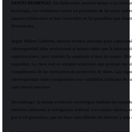
SANTO DOMINGO
.-En Halloween, muchos temen a los fantasmas
tecnología, los verdaderos sustos no provienen de las casas embruj
ataques sofisticados se han convertido en las pesadillas que mant
Dominicana.
Según Wilson Calderón, director técnico asociado para Latinoam
ciberseguridad debe evolucionar al mismo ritmo que la innovación
organizaciones, pero también ha ampliado el área de ataque. Hoy
seguridad. La clave está en adoptar soluciones que protejan los si
cumplimiento de las normativas de protección de datos. Las organ
ciberseguridad están consiguiendo una visibilidad unificada de su
cada nuevo proceso».
Sin embargo, la misma evolución tecnológica también ha empoder
métodos utilizando la inteligencia artificial. Las estafas clásicas
por la IA generativa, que las hace más difíciles de detectar y má