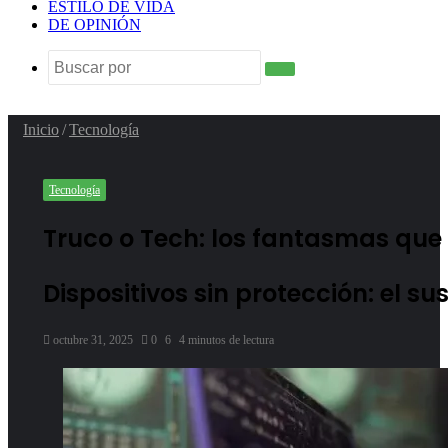
ESTILO DE VIDA
DE OPINIÓN
Buscar
por
Inicio
/
Tecnología
Tecnología
Truco o Tech: los fantasmas que
Dispositivos sin protección: el su
octubre 31, 2025
0
6
4 minutos de lectura