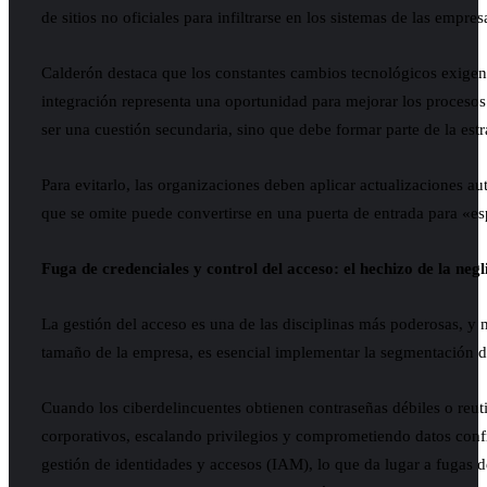
de sitios no oficiales para infiltrarse en los sistemas de las empres
Calderón destaca que los constantes cambios tecnológicos exigen
integración representa una oportunidad para mejorar los procesos
ser una cuestión secundaria, sino que debe formar parte de la es
Para evitarlo, las organizaciones deben aplicar actualizaciones a
que se omite puede convertirse en una puerta de entrada para «es
Fuga de credenciales y control del acceso: el hechizo de la negl
La gestión del acceso es una de las disciplinas más poderosas, y
tamaño de la empresa, es esencial implementar la segmentación de 
Cuando los ciberdelincuentes obtienen contraseñas débiles o reut
corporativos, escalando privilegios y comprometiendo datos con
gestión de identidades y accesos (IAM), lo que da lugar a fugas 