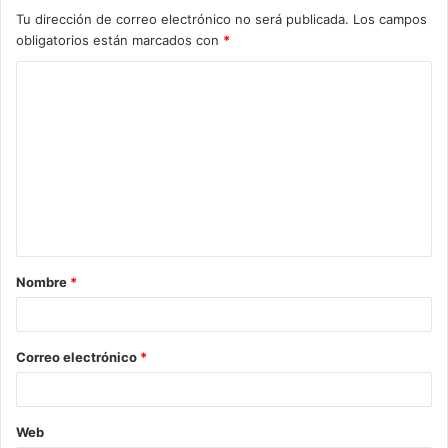
Tu dirección de correo electrónico no será publicada.
Los campos
obligatorios están marcados con
*
C
o
m
e
n
t
a
Nombre
*
r
i
o
Correo electrónico
*
*
Web