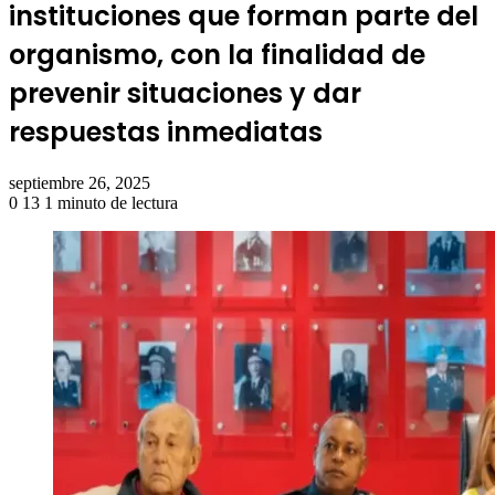
instituciones que forman parte del
organismo, con la finalidad de
prevenir situaciones y dar
respuestas inmediatas
septiembre 26, 2025
0
13
1 minuto de lectura
Facebook
Twitter
LinkedIn
Tumblr
Pinterest
Reddit
Pocket