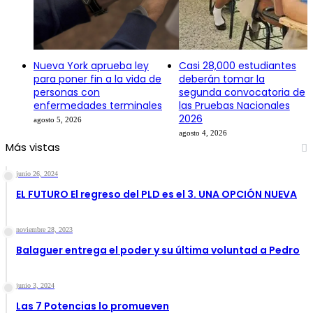
Nueva York aprueba ley
Casi 28,000 estudiantes
para poner fin a la vida de
deberán tomar la
personas con
segunda convocatoria de
enfermedades terminales
las Pruebas Nacionales
2026
agosto 5, 2026
agosto 4, 2026
Más vistas
junio 26, 2024
EL FUTURO El regreso del PLD es el 3. UNA OPCIÓN NUEVA
noviembre 28, 2023
Balaguer entrega el poder y su última voluntad a Pedro
junio 3, 2024
Las 7 Potencias lo promueven