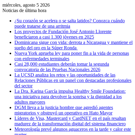
miércoles, agosto 5 2026
Noticias de última hora
¿Su corazón se acelera o se salta latidos? Conozca cuándo
puede tratarse de una arritmia
Los proyectos de Fundación José Antonio Llorente
beneficiaron a casi 1.300 jóvenes en 2025
Dominicana sigue con vida: derrota a Nicaragua y mantiene el
sueño del oro en la Súper Ronda
Nueva York aprueba ley para poner fin a la vida de personas
con enfermedades terminales
Casi 28,000 estudiantes deberán tomar la segunda
convocatoria de las Pruebas Nacionales 2026
La UCSD analiza los retos y las oportunidades de las
Relaciones Públicas en un panel con destacadas profesionales
del sector
La Dra. Karina García impulsa Healthy Smile Foundation:
una iniciativa para devolver la sonrisa y la dignidad a los
adultos mayores
DGM lleva a la justicia hombre que agredió agentes
migratorios y obstruyó un operativo en Hato Mayor
Líderes de Visa, Mastercard y CardNET en el país resaltan
madurez de la transformación digital del sistema financiero
Meteorología prevé algunos aguaceros en la tarde y calor este
martes