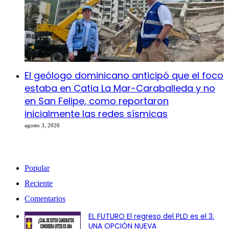
El geólogo dominicano anticipó que el foco
estaba en Catia La Mar-Caraballeda y no
en San Felipe, como reportaron
inicialmente las redes sísmicas
agosto 3, 2026
Popular
Reciente
Comentarios
EL FUTURO El regreso del PLD es el 3.
UNA OPCIÓN NUEVA