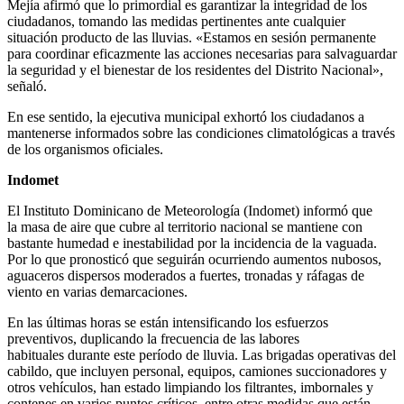
Mejía afirmó que lo primordial es garantizar la integridad de los
ciudadanos, tomando las medidas pertinentes ante cualquier
situación producto de las lluvias. «Estamos en sesión permanente
para coordinar eficazmente las acciones necesarias para salvaguardar
la seguridad y el bienestar de los residentes del Distrito Nacional»,
señaló.
En ese sentido, la ejecutiva municipal exhortó los ciudadanos a
mantenerse informados sobre las condiciones climatológicas a través
de los organismos oficiales.
Indomet
El Instituto Dominicano de Meteorología (Indomet) informó que
la masa de aire que cubre al territorio nacional se mantiene con
bastante humedad e inestabilidad por la incidencia de la vaguada.
Por lo que pronosticó que seguirán ocurriendo aumentos nubosos,
aguaceros dispersos moderados a fuertes, tronadas y ráfagas de
viento en varias demarcaciones.
En las últimas horas se están intensificando los esfuerzos
preventivos, duplicando la frecuencia de las labores
habituales durante este período de lluvia. Las brigadas operativas del
cabildo, que incluyen personal, equipos, camiones succionadores y
otros vehículos, han estado limpiando los filtrantes, imbornales y
contenes en varios puntos críticos, entre otras medidas que están