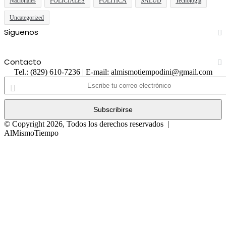
Nacionales
POLICIALES
POLITICA
SALUD
Tecnología
Uncategorized
Siguenos
Facebook
Twitter
YouTube
Instagram
Contacto
Tel.: (829) 610-7236 | E-mail: almismotiempodini@gmail.com
Escribe
tu
correo
electrónico
© Copyright 2026, Todos los derechos reservados |
AlMismoTiempo
Facebook
Twitter
WhatsApp
Telegram
Viber
Botón
volver
arriba