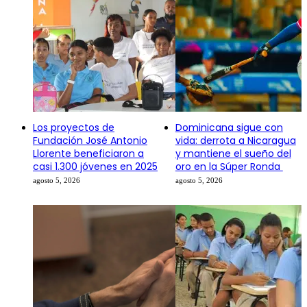
Los proyectos de
Dominicana sigue con
Fundación José Antonio
vida: derrota a Nicaragua
Llorente beneficiaron a
y mantiene el sueño del
casi 1.300 jóvenes en 2025
oro en la Súper Ronda
agosto 5, 2026
agosto 5, 2026