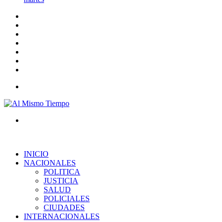
Barra
lateral
Publicación
al
Acceso
azar
Instagram
YouTube
Twitter
Facebook
Menú
Buscar
por
INICIO
NACIONALES
POLITICA
JUSTICIA
SALUD
POLICIALES
CIUDADES
INTERNACIONALES