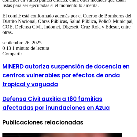
listas para ser ejecutadas si el momento lo amerita.
El comité está conformado además por el Cuerpo de Bomberos del
Distrito Nacional, Obras Públicas, Salud Pública, Policía Municipal,
COE, Defensa Civil, Indomet, Digesett, Cruz Roja y Edesur, entre
otras.
septiembre 26, 2025
0
13
1 minuto de lectura
Facebook
Twitter
LinkedIn
Tumblr
Pinterest
Reddit
Pocket
Compartir
Facebook
Twitter
LinkedIn
Tumblr
Pinterest
Reddit
VKontakte
Odnoklassniki
Pocket
Compartir
Imprimir
por
MINERD autoriza suspensión de docencia en
correo
centros vulnerables por efectos de onda
electrónico
tropical y vaguada
Defensa Civil auxilia a 160 familias
afectadas por inundaciones en Azua
Publicaciones relacionadas