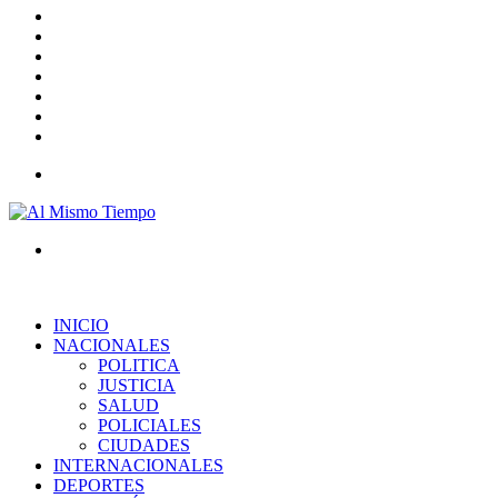
Barra
lateral
Publicación
al
Acceso
azar
Instagram
YouTube
Twitter
Facebook
Menú
Buscar
por
INICIO
NACIONALES
POLITICA
JUSTICIA
SALUD
POLICIALES
CIUDADES
INTERNACIONALES
DEPORTES