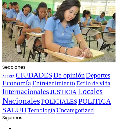
Secciones
CIUDADES
De opinión
Deportes
ALERTA
Economía
Entretenimiento
Estilo de vida
Locales
Internacionales
JUSTICIA
Nacionales
POLITICA
POLICIALES
SALUD
Uncategorized
Tecnología
Siguenos
Facebook