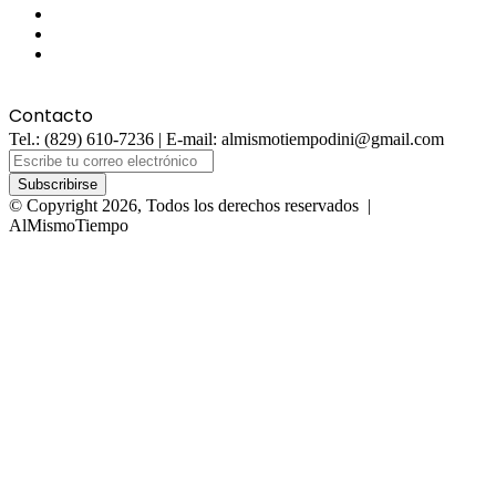
Twitter
YouTube
Instagram
Contacto
Tel.: (829) 610-7236 | E-mail: almismotiempodini@gmail.com
Escribe
tu
correo
© Copyright 2026, Todos los derechos reservados |
electrónico
AlMismoTiempo
Facebook
Twitter
WhatsApp
Telegram
Viber
Botón
volver
arriba