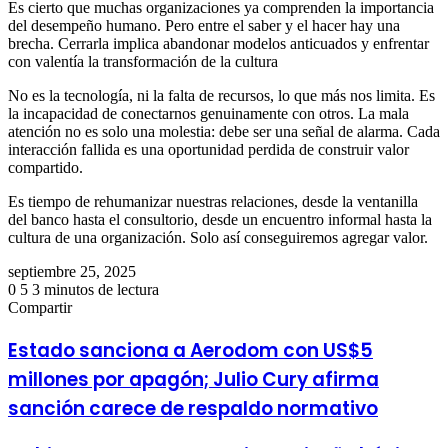
Es cierto que muchas organizaciones ya comprenden la importancia
del desempeño humano. Pero entre el saber y el hacer hay una
brecha. Cerrarla implica abandonar modelos anticuados y enfrentar
con valentía la transformación de la cultura
No es la tecnología, ni la falta de recursos, lo que más nos limita. Es
la incapacidad de conectarnos genuinamente con otros. La mala
atención no es solo una molestia: debe ser una señal de alarma. Cada
interacción fallida es una oportunidad perdida de construir valor
compartido.
Es tiempo de rehumanizar nuestras relaciones, desde la ventanilla
del banco hasta el consultorio, desde un encuentro informal hasta la
cultura de una organización. Solo así conseguiremos agregar valor.
septiembre 25, 2025
0
5
3 minutos de lectura
Facebook
Twitter
LinkedIn
Tumblr
Pinterest
Reddit
Pocket
Compartir
Facebook
Twitter
LinkedIn
Tumblr
Pinterest
Reddit
VKontakte
Odnoklassniki
Pocket
Compartir
Imprimir
por
Estado sanciona a Aerodom con US$5
correo
millones por apagón; Julio Cury afirma
electrónico
sanción carece de respaldo normativo