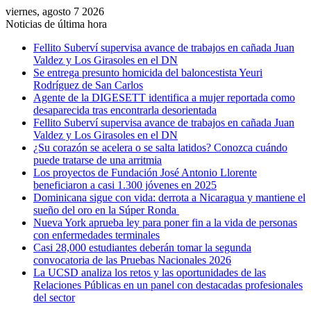
viernes, agosto 7 2026
Noticias de última hora
Fellito Suberví supervisa avance de trabajos en cañada Juan
Valdez y Los Girasoles en el DN
Se entrega presunto homicida del baloncestista Yeuri
Rodríguez de San Carlos
Agente de la DIGESETT identifica a mujer reportada como
desaparecida tras encontrarla desorientada
Fellito Suberví supervisa avance de trabajos en cañada Juan
Valdez y Los Girasoles en el DN
¿Su corazón se acelera o se salta latidos? Conozca cuándo
puede tratarse de una arritmia
Los proyectos de Fundación José Antonio Llorente
beneficiaron a casi 1.300 jóvenes en 2025
Dominicana sigue con vida: derrota a Nicaragua y mantiene el
sueño del oro en la Súper Ronda
Nueva York aprueba ley para poner fin a la vida de personas
con enfermedades terminales
Casi 28,000 estudiantes deberán tomar la segunda
convocatoria de las Pruebas Nacionales 2026
La UCSD analiza los retos y las oportunidades de las
Relaciones Públicas en un panel con destacadas profesionales
del sector