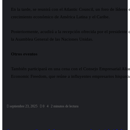
En la tarde, se reunirá con el Atlantic Council, un foro de líderes
crecimiento económico de América Latina y el Caribe.
Posteriormente, acudirá a la recepción ofrecida por el presidente
la Asamblea General de las Naciones Unidas.
Otros eventos
También participará en una cena con el Consejo Empresarial Ali
Economic Freedom, que reúne a influyentes empresarios hispano
septiembre 23, 2025
0
4
2 minutos de lectura