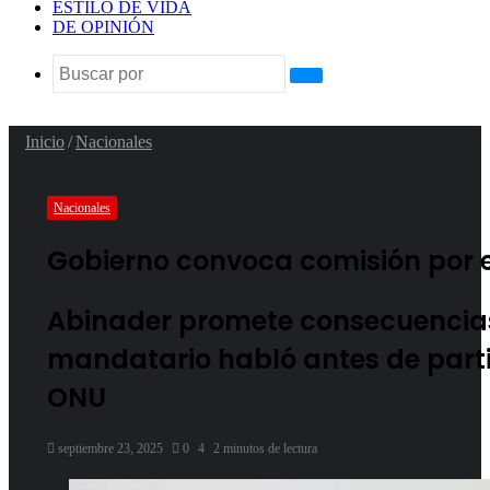
ESTILO DE VIDA
DE OPINIÓN
Buscar
por
Inicio
/
Nacionales
Nacionales
Gobierno convoca comisión por 
Abinader promete consecuencias s
mandatario habló antes de parti
ONU
septiembre 23, 2025
0
4
2 minutos de lectura