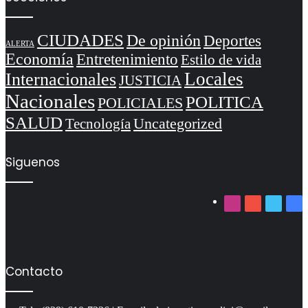
CIUDADES
De opinión
Deportes
ALERTA
Economía
Entretenimiento
Estilo de vida
Locales
Internacionales
JUSTICIA
Nacionales
POLITICA
POLICIALES
SALUD
Uncategorized
Tecnología
Siguenos
Instagram
YouTube
Twitter
Fa
Contacto