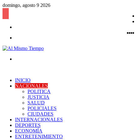
domingo, agosto 9 2026
B
l
P
Acceso
a
Fac
Twi
Y
a
I
Menú
Buscar
por
INICIO
NACIONALES
POLITICA
JUSTICIA
SALUD
POLICIALES
CIUDADES
INTERNACIONALES
DEPORTES
ECONOMÍA
ENTRETENIMIENTO