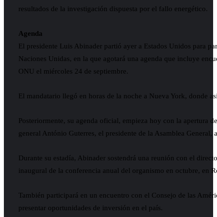
resultados de la investigación dispuesta por el fallo energético.
Agenda
El presidente Luis Abinader partió ayer a Estados Unidos para par
Naciones Unidas, en la que agotará una agenda que incluye encuen
ONU el miércoles 24 de septiembre.
El mandatario llegó en horas de la noche a Nueva York, donde asi
Posteriormente, su agenda oficial, empieza hoy con la apertura d
general António Guterres, el presidente de la Asamblea General, 
Durante su estadía, Abinader sostendrá una reunión con el directo
inaugural de la conferencia anual del organismo en octubre, en 
También participará en un encuentro con el Consejo de las Améric
presentar oportunidades de inversión en el país.