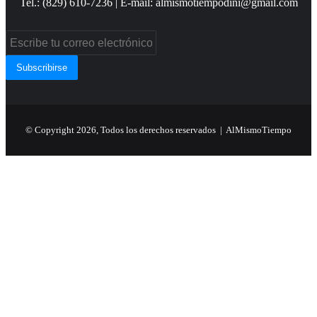
Tel.: (829) 610-7236 | E-mail: almismotiempodini@gmail.com
Escribe
tu
correo
electrónico
© Copyright 2026, Todos los derechos reservados | AlMismoTiempo
Facebook
Twitter
WhatsApp
Telegram
Viber