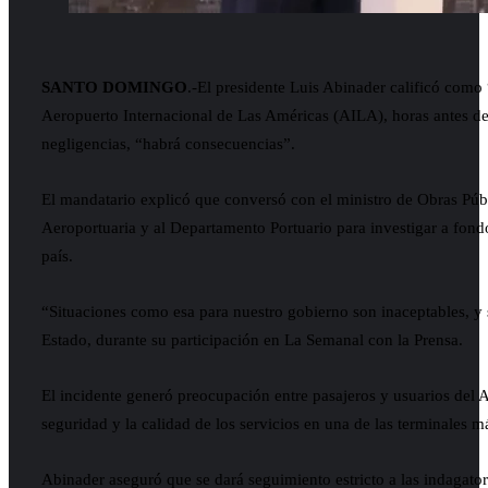
SANTO DOMINGO
.-El presidente Luis Abinader calificó como
Aeropuerto Internacional de Las Américas (AILA), horas antes de 
negligencias, “habrá consecuencias”.
El mandatario explicó que conversó con el ministro de Obras Públ
Aeroportuaria y al Departamento Portuario para investigar a fondo 
país.
“Situaciones como esa para nuestro gobierno son inaceptables, y s
Estado, durante su participación en La Semanal con la Prensa.
El incidente generó preocupación entre pasajeros y usuarios del
seguridad y la calidad de los servicios en una de las terminales m
Abinader aseguró que se dará seguimiento estricto a las indagator