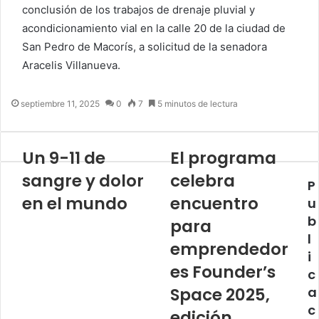
conclusión de los trabajos de drenaje pluvial y
acondicionamiento vial en la calle 20 de la ciudad de
San Pedro de Macorís, a solicitud de la senadora
Aracelis Villanueva.
septiembre 11, 2025
0
7
5 minutos de lectura
Un 9-11 de
El programa
sangre y dolor
celebra
P
en el mundo
encuentro
u
b
para
l
emprendedor
i
es Founder’s
c
Space 2025,
a
c
edición