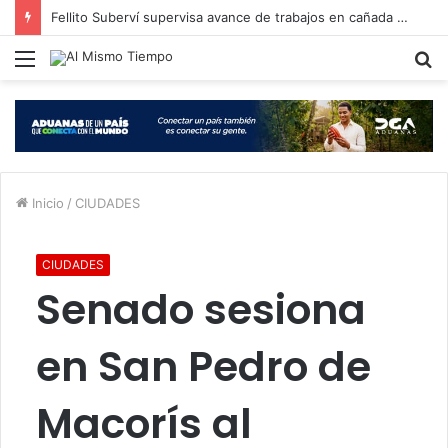
Fellito Suberví supervisa avance de trabajos en cañada Juan Valdez y Los Girasoles en el DN
Menú
B
p
Inicio
/
CIUDADES
CIUDADES
Senado sesiona
en San Pedro de
Macorís al