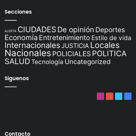
Secciones
CIUDADES
De opinión
Deportes
ALERTA
Economía
Entretenimiento
Estilo de vida
Locales
Internacionales
JUSTICIA
Nacionales
POLITICA
POLICIALES
SALUD
Uncategorized
Tecnología
Siguenos
Instagram
YouTube
Twitter
Fac
Contacto