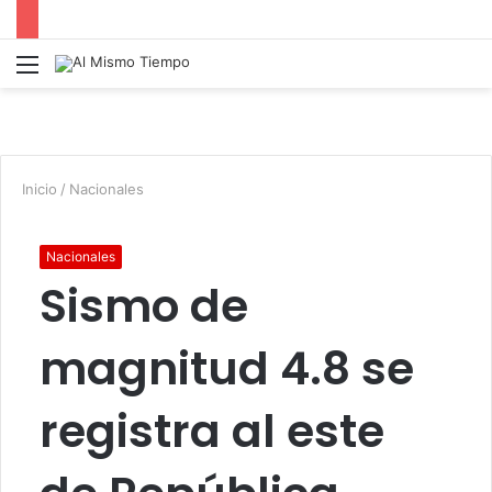
Menú
B
p
Inicio
/
Nacionales
Nacionales
Sismo de
magnitud 4.8 se
registra al este