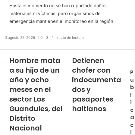
Hasta el momento no se han reportado daños
materiales ni víctimas, pero organismos de
emergencia mantienen el monitoreo en la región.
agosto 25, 2025
0
3
1 minuto de lectura
Hombre mata
Detienen
a su hijo de un
chofer con
P
año y ocho
indocumenta
u
b
meses en el
dos y
l
sector Los
pasaportes
i
Guandules, del
haitianos
c
Distrito
a
c
Nacional
i