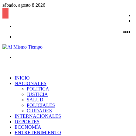
sábado, agosto 8 2026
B
l
P
Acceso
a
Fac
Twi
Y
a
I
Menú
Buscar
por
INICIO
NACIONALES
POLITICA
JUSTICIA
SALUD
POLICIALES
CIUDADES
INTERNACIONALES
DEPORTES
ECONOMÍA
ENTRETENIMIENTO