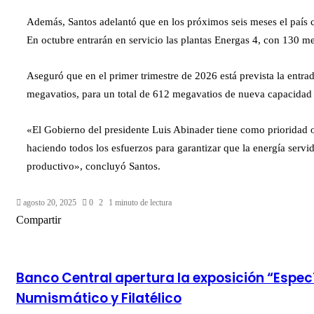
Además, Santos adelantó que en los próximos seis meses el país c
En octubre entrarán en servicio las plantas Energas 4, con 130 m
Aseguró que en el primer trimestre de 2026 está prevista la entra
megavatios, para un total de 612 megavatios de nueva capacidad 
«El Gobierno del presidente Luis Abinader tiene como prioridad of
haciendo todos los esfuerzos para garantizar que la energía servi
productivo», concluyó Santos.
agosto 20, 2025
0
2
1 minuto de lectura
Facebook
Twitter
LinkedIn
Tumblr
Pinterest
Reddit
Pocket
Compartir
Facebook
Twitter
LinkedIn
Tumblr
Pinterest
Reddit
VKontakte
Odnoklassniki
Pocket
Compartir
Imprimir
por
correo
electrónico
Banco Central apertura la exposición “Espec
Numismático y Filatélico