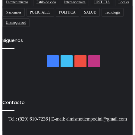
Entretenimiento
Estilo de vida
Internacionales
JUSTICIA
Locales
Nacionales
POLICIALES
POLITICA
SALUD
Tecnología
Uncategorized
Siguenos
Facebook
Twitter
YouTube
Instagram
Contacto
Tel.: (829) 610-7236 | E-mail: almismotiempodini@gmail.com
Escribe