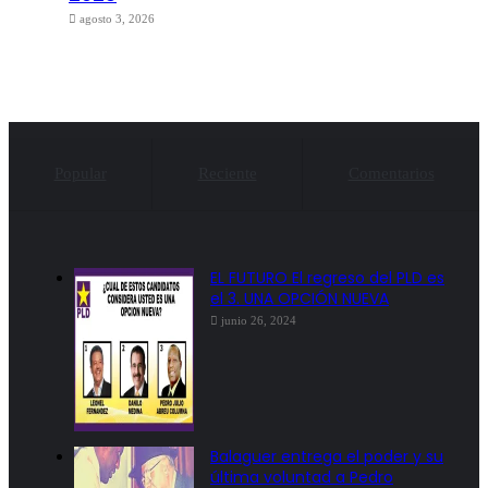
agosto 3, 2026
Popular
Reciente
Comentarios
EL FUTURO El regreso del PLD es
el 3. UNA OPCIÓN NUEVA
junio 26, 2024
Balaguer entrega el poder y su
última voluntad a Pedro