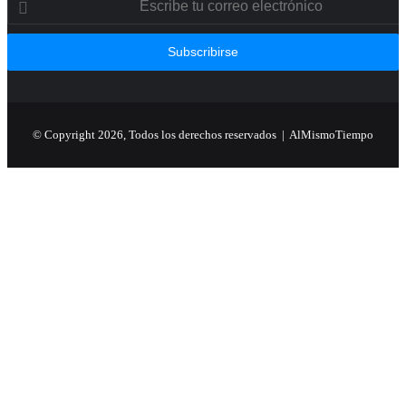
tu
correo
electrónico
© Copyright 2026, Todos los derechos reservados | AlMismoTiempo
Facebook
Twitter
WhatsApp
Telegram
Viber