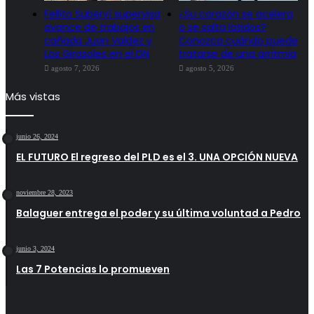
Fellito Suberví supervisa
¿Su corazón se acelera
avance de trabajos en
o se salta latidos?
cañada Juan Valdez y
Conozca cuándo puede
Los Girasoles en el DN
tratarse de una arritmia
agosto 7, 2026
agosto 5, 2026
Más vistas
junio 26, 2024
EL FUTURO El regreso del PLD es el 3. UNA OPCIÓN NUEVA
noviembre 28, 2023
Balaguer entrega el poder y su última voluntad a Pedro
junio 3, 2024
Las 7 Potencias lo promueven