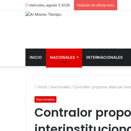
miércoles, agosto 5 2026
Noticias de última hora
INICIO
NACIONALES
INTERNACIONALES
Inicio
/
Nacionales
/
Contralor propone alianzas int
Nacionales
Contralor propo
interinstitucio