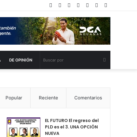
Facebook
Twitter
YouTube
Instagram
Acceso
Publicación
Barra
al
lateral
azar
Buscar
A
DE OPINIÓN
por
Popular
Reciente
Comentarios
EL FUTURO El regreso del
PLD es el 3. UNA OPCIÓN
NUEVA