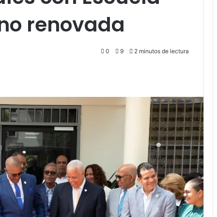
rno renovada
0
9
2 minutos de lectura
Pocket