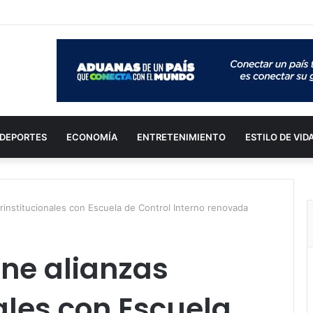
DEPORTES
ECONOMÍA
ENTRETENIMIENTO
ESTILO DE VID
erinstitucionales con Escuela de Control Interno renovada
ne alianzas
nales con Escuela