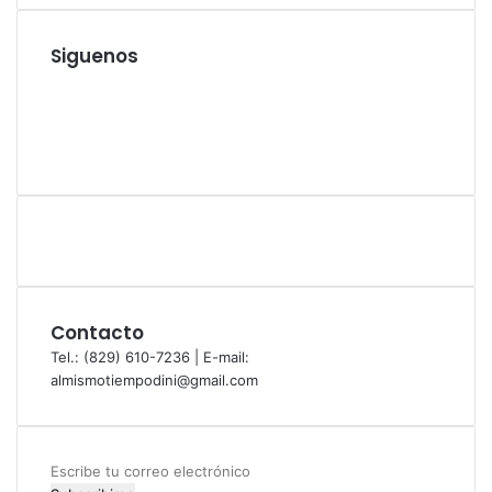
Siguenos
Facebook
Twitter
YouTube
Instagram
Contacto
Tel.: (829) 610-7236 | E-mail:
almismotiempodini@gmail.com
Escribe