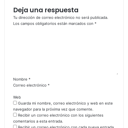
Deja una respuesta
Tu dirección de correo electrónico no será publicada.
Los campos obligatorios están marcados con
*
C
o
m
e
n
t
a
r
i
Nombre
*
o
Correo electrónico
*
*
Web
Guarda mi nombre, correo electrónico y web en este
navegador para la próxima vez que comente.
Recibir un correo electrónico con los siguientes
comentarios a esta entrada.
Recibir un correo electrónico con cada nueva entrada.