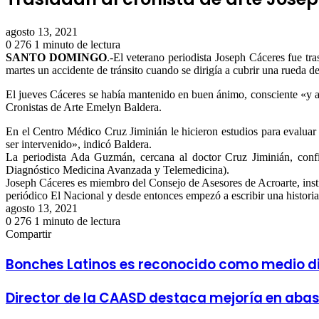
agosto 13, 2021
0
276
1 minuto de lectura
Facebook
Twitter
LinkedIn
Tumblr
Pinterest
Reddit
Pocket
SANTO DOMINGO
.-El veterano periodista Joseph Cáceres fue tr
martes un accidente de tránsito cuando se dirigía a cubrir una rueda d
El jueves Cáceres se había mantenido en buen ánimo, consciente «y a 
Cronistas de Arte Emelyn Baldera.
En el Centro Médico Cruz Jiminián le hicieron estudios para evaluar 
ser intervenido», indicó Baldera.
La periodista Ada Guzmán, cercana al doctor Cruz Jiminián, con
Diagnóstico Medicina Avanzada y Telemedicina).
Joseph Cáceres es miembro del Consejo de Asesores de Acroarte, insti
periódico El Nacional y desde entonces empezó a escribir una historia ej
agosto 13, 2021
0
276
1 minuto de lectura
Facebook
Twitter
LinkedIn
Tumblr
Pinterest
Reddit
Pocket
Compartir
Facebook
Twitter
LinkedIn
Tumblr
Pinterest
Reddit
VKontakte
Odnoklassniki
Pocket
Compartir
Imprimir
por
Bonches Latinos es reconocido como medio di
correo
electrónico
Director de la CAASD destaca mejoría en abas