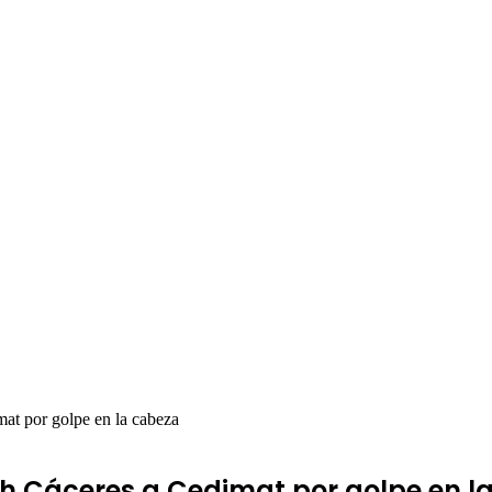
mat por golpe en la cabeza
ph Cáceres a Cedimat por golpe en l