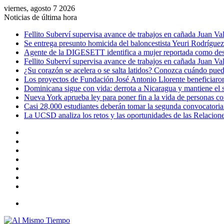
viernes, agosto 7 2026
Noticias de última hora
Fellito Suberví supervisa avance de trabajos en cañada Juan V
Se entrega presunto homicida del baloncestista Yeuri Rodrígue
Agente de la DIGESETT identifica a mujer reportada como desa
Fellito Suberví supervisa avance de trabajos en cañada Juan V
¿Su corazón se acelera o se salta latidos? Conozca cuándo puede
Los proyectos de Fundación José Antonio Llorente beneficiaron
Dominicana sigue con vida: derrota a Nicaragua y mantiene el
Nueva York aprueba ley para poner fin a la vida de personas c
Casi 28,000 estudiantes deberán tomar la segunda convocatoria
La UCSD analiza los retos y las oportunidades de las Relacione
Barra
lateral
Publicación
al
Acceso
azar
Instagram
YouTube
Twitter
Facebook
Menú