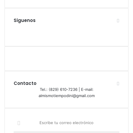
Siguenos
Facebook
Twitter
YouTube
Instagram
Contacto
Tel.: (829) 610-7236 | E-mail:
almismotiempodini@gmail.com
Escribe
tu
correo