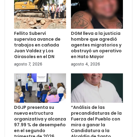
Fellito Suberví
DGM lleva a la justicia
supervisa avance de
hombre que agredió
trabajos en cañada
agentes migratorios y
Juan Valdez y Los
obstruyó un operativo
Girasoles en el DN
en Hato Mayor
agosto 7, 2026
agosto 4, 2026
DGJP presenta su
“Análisis de las
nueva estructura
precandidaturas de la
organizativa y alcanza
Fuerza del Pueblo con
97.99 % de desempeño
mira a ganar la
en el segundo
Candidatura a la
trimestre de 2026
Alcaldía de Santo