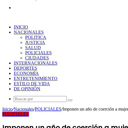
Buscar
por
INICIO
NACIONALES
POLITICA
JUSTICIA
SALUD
POLICIALES
CIUDADES
INTERNACIONALES
DEPORTES
ECONOMÍA
ENTRETENIMIENTO
ESTILO DE VIDA
DE OPINIÓN
Buscar
por
Inicio
/
Nacionales
/
POLICIALES
/
Imponen un año de coerción a muje
POLICIALES
Imponen un año de coerción a muj