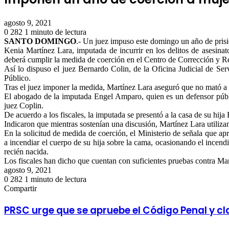
agosto 9, 2021
0
282
1 minuto de lectura
Facebook
Twitter
LinkedIn
Tumblr
Pinterest
Reddit
Pocket
SANTO DOMINGO
.- Un juez impuso este domingo un año de prisi
Kenia Martínez Lara, imputada de incurrir en los delitos de asesinat
deberá cumplir la medida de coerción en el Centro de Corrección y R
Así lo dispuso el juez Bernardo Colin, de la Oficina Judicial de Se
Público.
Tras el juez imponer la medida, Martínez Lara aseguró que no mató a 
El abogado de la imputada Engel Amparo, quien es un defensor público
juez Coplin.
De acuerdo a los fiscales, la imputada se presentó a la casa de su hij
Indicaron que mientras sostenían una discusión, Martínez Lara utiliza
En la solicitud de medida de coerción, el Ministerio de señala que 
a incendiar el cuerpo de su hija sobre la cama, ocasionando el incendi
recién nacida.
Los fiscales han dicho que cuentan con suficientes pruebas contra Ma
agosto 9, 2021
0
282
1 minuto de lectura
Facebook
Twitter
LinkedIn
Tumblr
Pinterest
Reddit
Pocket
Compartir
Facebook
Twitter
LinkedIn
Tumblr
Pinterest
Reddit
VKontakte
Odnoklassniki
Pocket
Compartir
Imprimir
por
PRSC urge que se apruebe el Código Penal y c
correo
electrónico