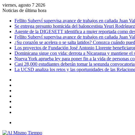
viernes, agosto 7 2026
Noticias de última hora
Fellito Suberví supervisa avance de trabajos en cañada Juan V
Se entrega presunto homicida del baloncestista Yeuri Rodrígue
Agente de la DIGESETT identifica a mujer reportada como desa
Fellito Suberví supervisa avance de trabajos en cañada Juan V
¿Su corazón se acelera o se salta latidos? Conozca cuándo puede
Los proyectos de Fundación José Antonio Llorente beneficiaron
Dominicana sigue con vida: derrota a Nicaragua y mantiene el
Nueva York aprueba ley para poner fin a la vida de personas c
Casi 28,000 estudiantes deberán tomar la segunda convocatoria
La UCSD analiza los retos y las oportunidades de las Relacione
Barra
lateral
Publicación
al
Acceso
azar
Instagram
YouTube
Twitter
Facebook
Menú