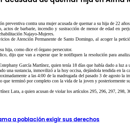
ón preventiva contra una mujer acusada de quemar a su hija de 22 año
o, actos de barbarie, incendio y sustracción de menor de edad en perju
ehabilitación Najayo-Mujeres.
rvicios de Atención Permanente de Santo Domingo, al acoger la petició
su hija, como dice el órgano persecutor.
, dijo que van a esperar que le notifiquen la resolución para analiza
a Estephany García Martínez, quien tenía 18 días que había dado a luz a 
ndo una sustancia, inmovilizó a la hoy occisa, dejándola tendida en la c
aproximadamente a las 4:00 de la madrugada del pasado 3 de agosto la 
o que terminó por completo con la vida de la joven y posteriormente sus
rtínez Lara, a quien acusan de violar los artículos 295, 296, 297, 298
lama a población exigir sus derechos