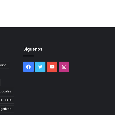
Siguenos
inión
Facebook
Twitter
YouTube
Instagram
Locales
OLITICA
gorized