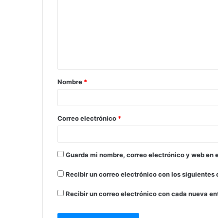
m
e
n
t
a
Nombre
*
r
i
o
Correo electrónico
*
*
Guarda mi nombre, correo electrónico y web en 
Recibir un correo electrónico con los siguientes
Recibir un correo electrónico con cada nueva en