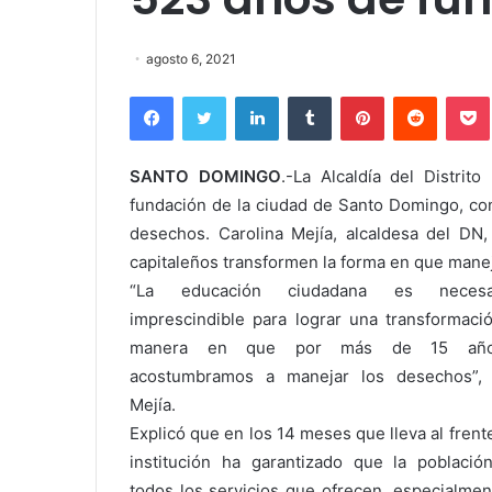
agosto 6, 2021
Facebook
Twitter
LinkedIn
Tumblr
Pinterest
Reddit
SANTO DOMINGO
.-La Alcaldía del Distrit
fundación de la ciudad de Santo Domingo, con
desechos. Carolina Mejía, alcaldesa del DN
capitaleños transformen la forma en que manej
“La educación ciudadana es neces
imprescindible para lograr una transformaci
manera en que por más de 15 añ
acostumbramos a manejar los desechos”, 
Mejía.
Explicó que en los 14 meses que lleva al frent
institución ha garantizado que la població
todos los servicios que ofrecen, especialmen