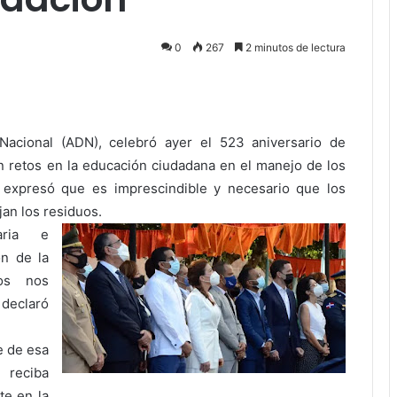
0
267
2 minutos de lectura
Pocket
o Nacional (ADN), celebró ayer el 523 aniversario de
 retos en la educación ciudadana en el manejo de los
, expresó que es imprescindible y necesario que los
an los residuos.
aria e
ón de la
os nos
declaró
e de esa
n reciba
te en la