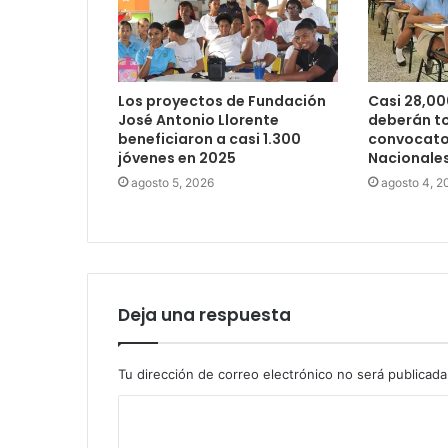
Los proyectos de Fundación
Casi 28,00
José Antonio Llorente
deberán t
beneficiaron a casi 1.300
convocator
jóvenes en 2025
Nacionale
agosto 5, 2026
agosto 4, 2
Deja una respuesta
Tu dirección de correo electrónico no será publicada
C
o