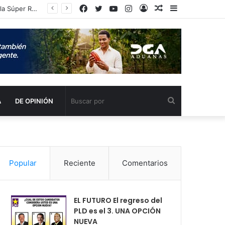
Facebook
Twitter
YouTube
Instagram
Acceso
Publicación
Barra
Dominicana sigue con vida: derrota a Nicaragua y mantiene el sueño del oro en la Súper Ronda
al
lateral
azar
Buscar
A
DE OPINIÓN
por
Popular
Reciente
Comentarios
EL FUTURO El regreso del
PLD es el 3. UNA OPCIÓN
NUEVA