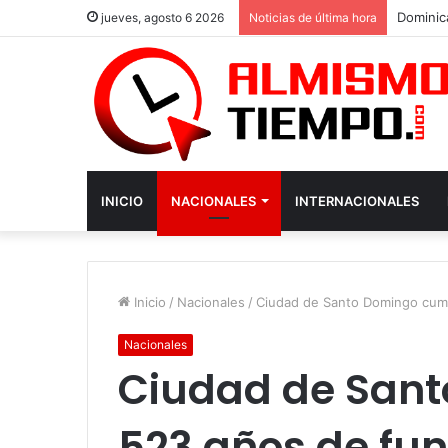
jueves, agosto 6 2026
Noticias de última hora
INICIO
NACIONALES
INTERNACIONALES
Inicio
/
Nacionales
/
Ciudad de Santo Domingo cum
Nacionales
Ciudad de San
523 años de fu