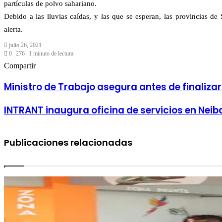
partículas de polvo sahariano.
Debido a las lluvias caídas, y las que se esperan, las provincias 
alerta.
julio 26, 2021
0
276
1 minuto de lectura
Facebook
Twitter
LinkedIn
Tumblr
Pinterest
Reddit
Pocket
Compartir
Facebook
Twitter
LinkedIn
Tumblr
Pinterest
Reddit
VKontakte
Odnoklassniki
Pocket
Compartir
Imprimir
por
Ministro de Trabajo asegura antes de finalizar
correo
electrónico
INTRANT inaugura oficina de servicios en Neib
Publicaciones relacionadas