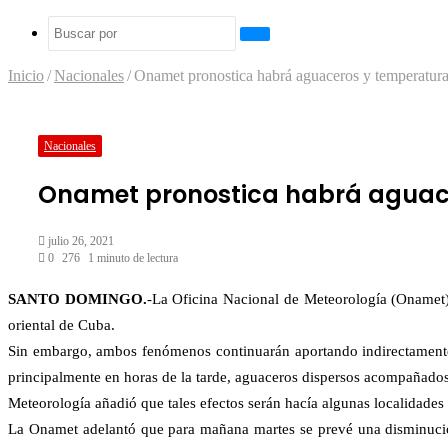
Buscar
por
Inicio
/
Nacionales
/
Onamet pronostica habrá aguaceros y temperaturas
Nacionales
Onamet pronostica habrá aguace
julio 26, 2021
0
276
1 minuto de lectura
Facebook
Twitter
LinkedIn
Tumblr
Pinterest
Reddit
Pocket
SANTO DOMINGO.
-La Oficina Nacional de Meteorología (Onamet) 
oriental de Cuba.
Sin embargo, ambos fenómenos continuarán aportando indirectamente h
principalmente en horas de la tarde, aguaceros dispersos acompañados 
Meteorología añadió que tales efectos serán hacía algunas localidades de
La Onamet adelantó que para mañana martes se prevé una disminució