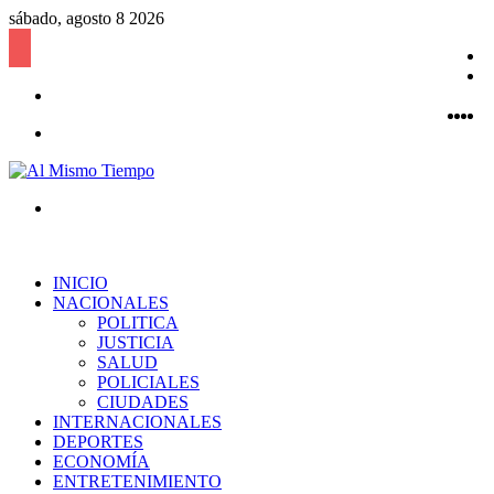
sábado, agosto 8 2026
B
l
P
Acceso
a
Fac
Twi
Y
a
I
Menú
Buscar
por
INICIO
NACIONALES
POLITICA
JUSTICIA
SALUD
POLICIALES
CIUDADES
INTERNACIONALES
DEPORTES
ECONOMÍA
ENTRETENIMIENTO