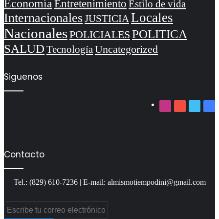
Economía
Entretenimiento
Estilo de vida
Locales
Internacionales
JUSTICIA
Nacionales
POLITICA
POLICIALES
SALUD
Uncategorized
Tecnología
Siguenos
Instagram
YouTube
Twitter
Fa
Contacto
Tel.: (829) 610-7236 | E-mail: almismotiempodini@gmail.com
Escribe
tu