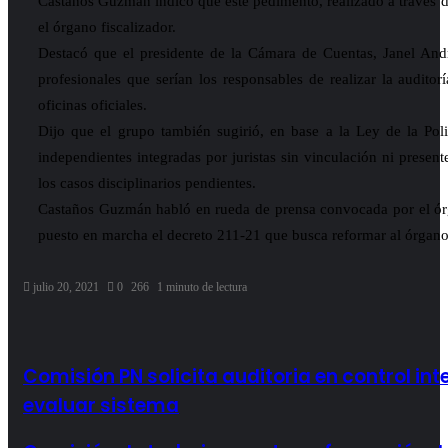
Castaños Guzmán indicó que este pedimento, realizado a través del
el órgano fiscalizador.
Destacó que el presidente de la Cámara de Cuentas, Janel And
profesionales que serían los responsables de realizar la auditor
oficinas oficiales.
Dijo que el grupo también sugirió, en base a la Ley de la Poli
independientes integradas por juristas sin vinculación ni present
los casos disciplinarios pendientes.
Castaños Guzmán habló en rueda de prensa convocada por el órg
puesto en marcha el decreto 211-21 que busca reformar al órgano
julio 20, 2021
0
266
1 minuto de lectura
Comisión PN solicita auditoria en control inte
evaluar sistema