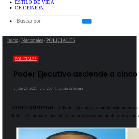
ESTILO DE VIDA
DE OPINIÓN
Buscar
por
Inicio
/
Nacionales
/
POLICIALES
POLICIALES
Poder Ejecutivo asciende a cinco 
julio 20, 2021
0
266
1 minuto de lectura
SANTO DOMINGO
.-
El Poder Ejecutivo ascendió este lunes a 
Policía Nacional y los colocó en honrosa situación de retiro, con 