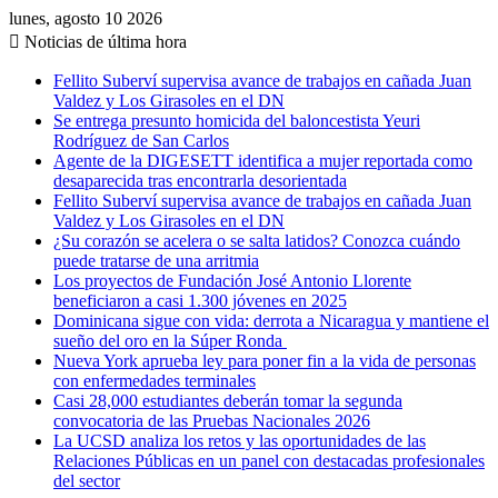
lunes, agosto 10 2026
Noticias de última hora
Fellito Suberví supervisa avance de trabajos en cañada Juan
Valdez y Los Girasoles en el DN
Se entrega presunto homicida del baloncestista Yeuri
Rodríguez de San Carlos
Agente de la DIGESETT identifica a mujer reportada como
desaparecida tras encontrarla desorientada
Fellito Suberví supervisa avance de trabajos en cañada Juan
Valdez y Los Girasoles en el DN
¿Su corazón se acelera o se salta latidos? Conozca cuándo
puede tratarse de una arritmia
Los proyectos de Fundación José Antonio Llorente
beneficiaron a casi 1.300 jóvenes en 2025
Dominicana sigue con vida: derrota a Nicaragua y mantiene el
sueño del oro en la Súper Ronda
Nueva York aprueba ley para poner fin a la vida de personas
con enfermedades terminales
Casi 28,000 estudiantes deberán tomar la segunda
convocatoria de las Pruebas Nacionales 2026
La UCSD analiza los retos y las oportunidades de las
Relaciones Públicas en un panel con destacadas profesionales
del sector