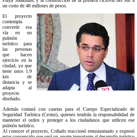
Playa Saladillas, y la construcción de la primera ciclovía del Sur a
un costo de 48 millones de pesos.
El proyecto
contempla
convertir esa
vía en un
pulmón
turístico para
las personas
que hacen
ejercicio en la
ciudad, ya que
tiene unos 1.9
km de
distancia y se
adapta al
proyecto
diseñado.
Además contará con casetas para el Cuerpo Especializado de
Seguridad Turística (Cestur), quienes tendrán la responsabilidad de
mantener el orden y proteger a los ciudadanos que utilicen ese
pulmón turístico.
Al conocer el proyecto, Collado reaccionó entusiasmado y expresó
estar convencido que será un aporte importante al desarrollo turístico