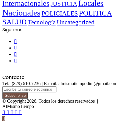
Locales
Internacionales
JUSTICIA
Nacionales
POLITICA
POLICIALES
SALUD
Uncategorized
Tecnología
Siguenos
Facebook
Twitter
YouTube
Instagram
Contacto
Tel.: (829) 610-7236 | E-mail: almismotiempodini@gmail.com
Escribe
tu
correo
© Copyright 2026, Todos los derechos reservados |
electrónico
AlMismoTiempo
Facebook
Twitter
WhatsApp
Telegram
Viber
Botón
volver
arriba