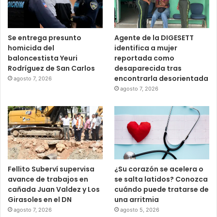
Se entrega presunto
Agente de la DIGESETT
homicida del
identifica a mujer
baloncestista Yeuri
reportada como
Rodríguez de San Carlos
desaparecida tras
encontrarla desorientada
agosto 7, 2026
agosto 7, 2026
Fellito Suberví supervisa
¿Su corazón se acelera o
avance de trabajos en
se salta latidos? Conozca
cañada Juan Valdez y Los
cuándo puede tratarse de
Girasoles en el DN
una arritmia
agosto 7, 2026
agosto 5, 2026