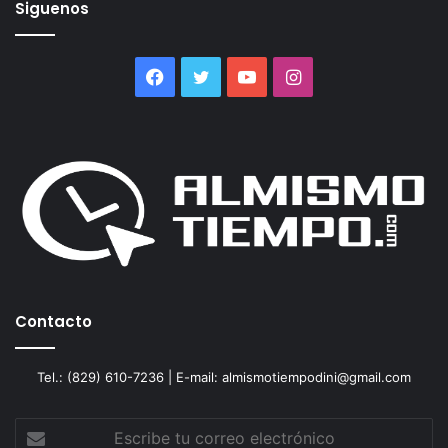
Siguenos
Facebook
Twitter
YouTube
Instagram
Contacto
Tel.: (829) 610-7236 | E-mail: almismotiempodini@gmail.com
Escribe