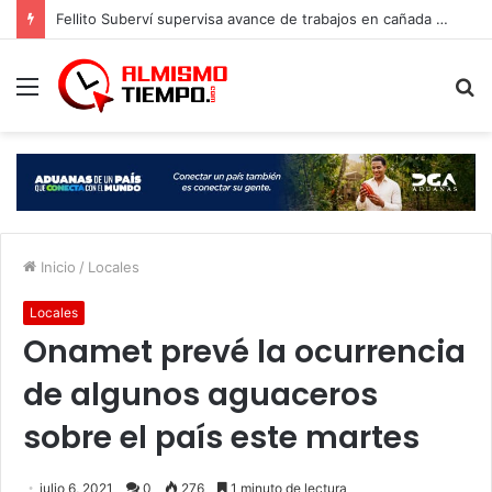
Fellito Suberví supervisa avance de trabajos en cañada Juan Valdez y Los Girasoles en el DN
Menú
B
p
Inicio
/
Locales
Locales
Onamet prevé la ocurrencia
de algunos aguaceros
sobre el país este martes
julio 6, 2021
0
276
1 minuto de lectura