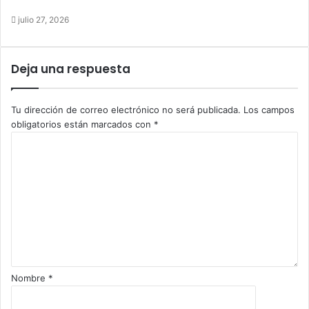
julio 27, 2026
Deja una respuesta
Tu dirección de correo electrónico no será publicada.
Los campos
obligatorios están marcados con
*
C
o
m
e
n
t
a
r
i
o
Nombre
*
*