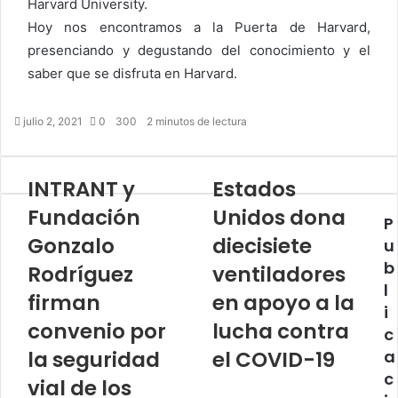
Harvard University.
Hoy nos encontramos a la Puerta de Harvard,
presenciando y degustando del conocimiento y el
saber que se disfruta en Harvard.
julio 2, 2021
0
300
2 minutos de lectura
INTRANT y
Estados
Fundación
Unidos dona
P
Gonzalo
diecisiete
u
b
Rodríguez
ventiladores
l
firman
en apoyo a la
i
convenio por
lucha contra
c
la seguridad
el COVID-19
a
c
vial de los