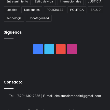
Entretenimiento
Estilo de vida
Internacionales
JUSTICIA
Locales
Nacionales
POLICIALES
POLITICA
SALUD
Tecnología
Uncategorized
Siguenos
Facebook
Twitter
YouTube
Instagram
Contacto
Tel.: (829) 610-7236 | E-mail: almismotiempodini@gmail.com
Escribe