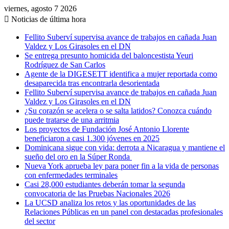
viernes, agosto 7 2026
Noticias de última hora
Fellito Suberví supervisa avance de trabajos en cañada Juan
Valdez y Los Girasoles en el DN
Se entrega presunto homicida del baloncestista Yeuri
Rodríguez de San Carlos
Agente de la DIGESETT identifica a mujer reportada como
desaparecida tras encontrarla desorientada
Fellito Suberví supervisa avance de trabajos en cañada Juan
Valdez y Los Girasoles en el DN
¿Su corazón se acelera o se salta latidos? Conozca cuándo
puede tratarse de una arritmia
Los proyectos de Fundación José Antonio Llorente
beneficiaron a casi 1.300 jóvenes en 2025
Dominicana sigue con vida: derrota a Nicaragua y mantiene el
sueño del oro en la Súper Ronda
Nueva York aprueba ley para poner fin a la vida de personas
con enfermedades terminales
Casi 28,000 estudiantes deberán tomar la segunda
convocatoria de las Pruebas Nacionales 2026
La UCSD analiza los retos y las oportunidades de las
Relaciones Públicas en un panel con destacadas profesionales
del sector