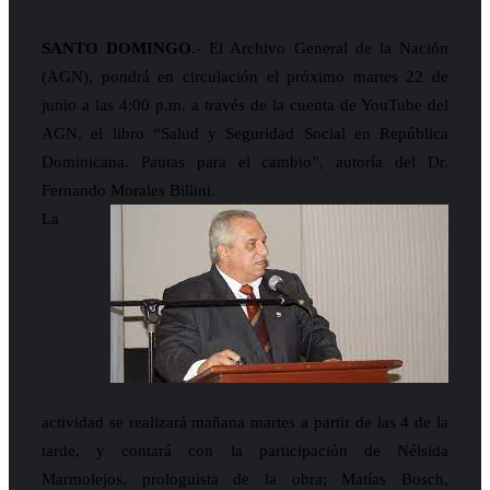
SANTO DOMINGO
.- El Archivo General de la Nación
(AGN), pondrá en circulación el próximo martes 22 de
junio a las 4:00 p.m. a través de la cuenta de YouTube del
AGN, el libro “Salud y Seguridad Social en República
Dominicana. Pautas para el cambio”, autoría del Dr.
Fernando Morales Billini.
La
actividad se realizará mañana martes a partir de las 4 de la
tarde, y contará con la participación de Nélsida
Marmolejos, prologuista de la obra; Matías Bosch,