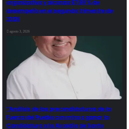
organizativa y alcanza 97.99 % de
desempeño en el segundo trimestre de
2026
agosto 3, 2026
“Análisis de las precandidaturas de la
Fuerza del Pueblo con mira a ganar la
Candidatura a la Alcaldía de Santo