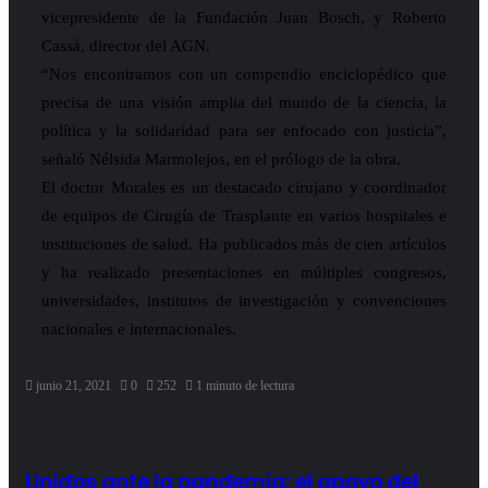
vicepresidente de la Fundación Juan Bosch, y Roberto
Cassá, director del AGN.
“Nos encontramos con un compendio enciclopédico que
precisa de una visión amplia del mundo de la ciencia, la
política y la solidaridad para ser enfocado con justicia”,
señaló Nélsida Marmolejos, en el prólogo de la obra.
El doctor Morales es un destacado cirujano y coordinador
de equipos de Cirugía de Trasplante en varios hospitales e
instituciones de salud. Ha publicados más de cien artículos
y ha realizado presentaciones en múltiples congresos,
universidades, institutos de investigación y convenciones
nacionales e internacionales.
junio 21, 2021
0
252
1 minuto de lectura
Unidos ante la pandemia: el apoyo del