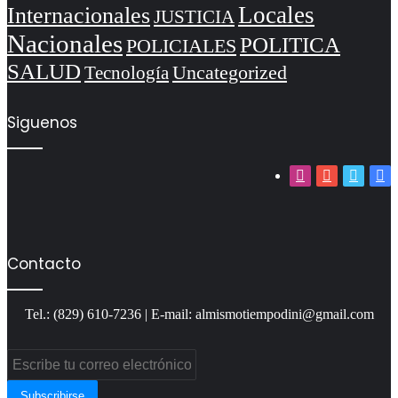
Locales
Internacionales
JUSTICIA
Nacionales
POLITICA
POLICIALES
SALUD
Uncategorized
Tecnología
Siguenos
Instagram
YouTube
Twitter
Fa
Contacto
Tel.: (829) 610-7236 | E-mail: almismotiempodini@gmail.com
Escribe
tu
correo