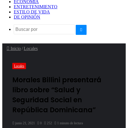
ECONOMÍA
ENTRETENIMIENTO
ESTILO DE VIDA
DE OPINIÓN
Buscar
por
Inicio
/
Locales
Locales
Morales Billini presentará
libro sobre “Salud y
Seguridad Social en
República Dominicana”
junio 21, 2021
0
252
1 minuto de lectura