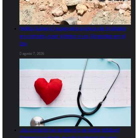
Fellito Suberví supervisa avance de trabajos
en cañada Juan Valdez y Los Girasoles en el
DN
agosto 7, 2026
¿Su corazón se acelera o se salta latidos?
Conozca cuándo puede tratarse de una