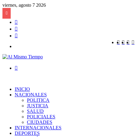
viernes, agosto 7 2026
Barra
lateral
Publicación
al
Acceso
azar
Faceboo
Twitte
You
I
Menú
Buscar
por
INICIO
NACIONALES
POLITICA
JUSTICIA
SALUD
POLICIALES
CIUDADES
INTERNACIONALES
DEPORTES