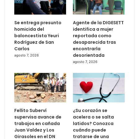
Se entrega presunto
Agente de la DIGESETT
homicida del
identifica a mujer
baloncestista Yeuri
reportada como
Rodríguez de San
desaparecida tras
Carlos
encontrarla
desorientada
agosto 7, 2026
agosto 7, 2026
Fellito Suberví
¿Su corazón se
supervisa avance de
acelera o se salta
trabajos en cañada
latidos? Conozca
Juan Valdez y Los
cuándo puede
Girasoles en el DN
tratarse de una