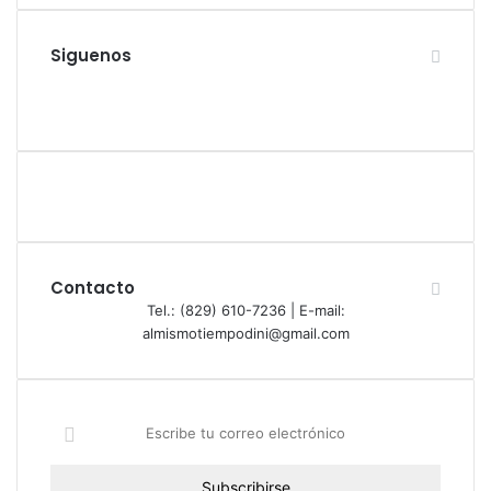
Siguenos
Facebook
Twitter
YouTube
Instagram
Contacto
Tel.: (829) 610-7236 | E-mail:
almismotiempodini@gmail.com
Escribe
tu
correo