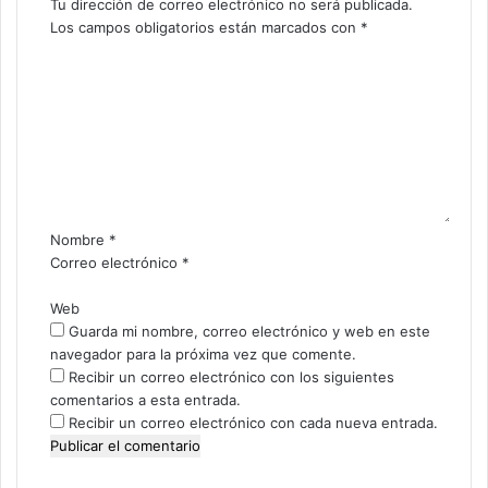
Tu dirección de correo electrónico no será publicada.
Los campos obligatorios están marcados con
*
C
o
m
e
n
t
a
r
i
Nombre
*
o
Correo electrónico
*
*
Web
Guarda mi nombre, correo electrónico y web en este
navegador para la próxima vez que comente.
Recibir un correo electrónico con los siguientes
comentarios a esta entrada.
Recibir un correo electrónico con cada nueva entrada.