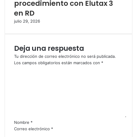
procedimiento con Elutax 3
en RD
julio 29, 2026
Deja una respuesta
Tu dirección de correo electrónico no será publicada.
Los campos obligatorios están marcados con
*
C
o
m
e
n
t
a
r
i
Nombre
*
o
Correo electrónico
*
*