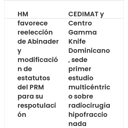
HM
CEDIMAT y
favorece
Centro
reelección
Gamma
de Abinader
Knife
y
Dominicano
modificació
, sede
n de
primer
estatutos
estudio
del PRM
multicéntric
para su
o sobre
respotulaci
radiocirugía
ón
hipofraccio
nada