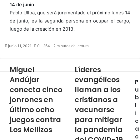
14 de junio
Pablo Ulloa, que será juramentado el próxi­mo lunes 14
de junio, es la segunda persona en ocupar el cargo,
luego de la creación en 2013.
junio 11, 2021
0
264
2 minutos de lectura
Miguel
Líderes
Andújar
evangélicos
P
conecta cinco
llaman a los
u
b
jonrones en
cristianos a
l
último ocho
vacunarse
i
juegos contra
para mitigar
c
Los Mellizos
la pandemia
a
c
del COVID-19