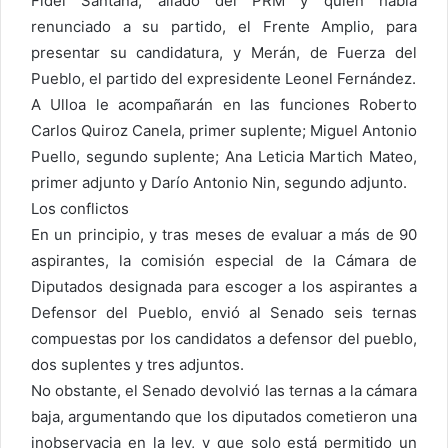
Fi­del Santana, aliado del PRM y quien había
renunciado a su partido, el Frente Amplio, para
presentar su candida­tura, y Merán, de Fuerza del
Pueblo, el partido del expre­sidente Leonel Fernández.
A Ulloa le acompaña­rán en las funciones Rober­to
Carlos Quiroz Canela, primer suplente; Miguel An­tonio
Puello, segundo su­plente; Ana Leticia Martich Mateo,
primer adjunto y Da­río Antonio Nin, segundo ad­junto.
Los conflictos
En un principio, y tras me­ses de evaluar a más de 90
aspirantes, la comisión espe­cial de la Cámara de
Diputa­dos designada para escoger a los aspirantes a
Defensor del Pueblo, envió al Senado seis ternas
compuestas por los candidatos a defensor del pueblo,
dos suplentes y tres adjuntos.
No obstante, el Senado devolvió las ternas a la cáma­ra
baja, argumentando que los diputados cometieron una
inobservacia en la ley, y que solo está permitido un