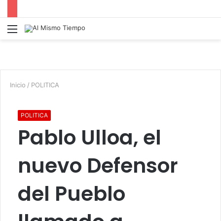
Menú
B
p
Inicio
/
POLITICA
POLITICA
Pablo Ulloa, el
nuevo Defensor
del Pueblo