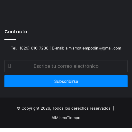
Contacto
Tel.: (829) 610-7236 | E-mail: almismotiempodini@gmail.com
Escribe
tu
correo
electrónico
© Copyright 2026, Todos los derechos reservados |
AlMismoTiempo
Facebook
Twitter
WhatsApp
Telegram
Viber