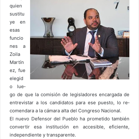
quien
sustitu
ye en
esas
funcio
nes a
Zoila
Martín
ez, fue
elegid
o lue­
go de que la comisión de legisladores encargada de
entrevistar a los candida­tos para ese puesto, lo re­
comendara a la cámara al­ta del Congreso Nacional.
El nuevo Defensor del Pueblo ha prometido tam­bién
convertir esa insti­tución en accesible, efi­ciente,
independiente y transparente.