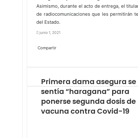
Asimismo, durante el acto de entrega, el titu
de radiocomunicaciones que les permitirán te
del Estado.
junio 1, 2021
Facebook
Twitter
LinkedIn
Tumblr
Pinterest
Reddit
Pocket
Compartir
Facebook
Twitter
LinkedIn
Tumblr
Pinterest
Reddit
VKontakte
Odnoklassniki
Pocket
Compartir
Imprimir
por
correo
electrónico
Primera dama asegura se
sentía “haragana” para
ponerse segunda dosis de
vacuna contra Covid-19