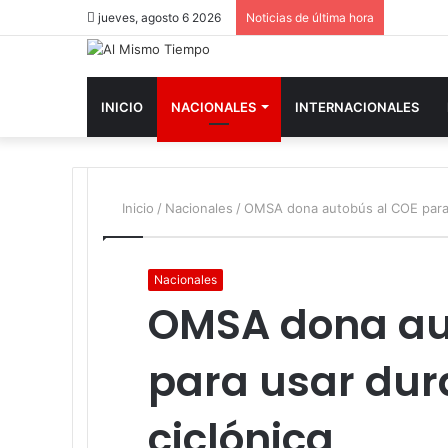
jueves, agosto 6 2026
Noticias de última hora
INICIO
NACIONALES
INTERNACIONALES
Inicio
/
Nacionales
/
OMSA dona autobús al COE para 
Nacionales
OMSA dona au
para usar du
ciclónica