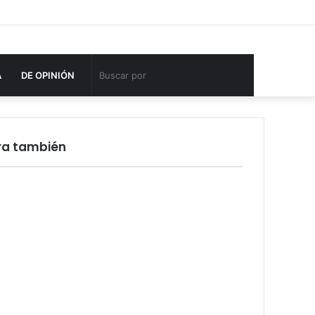
Facebook
Twitter
YouTube
Instagram
Acceso
Publicación
Barra
al
lateral
azar
Buscar
A
DE OPINIÓN
por
ra también
rar