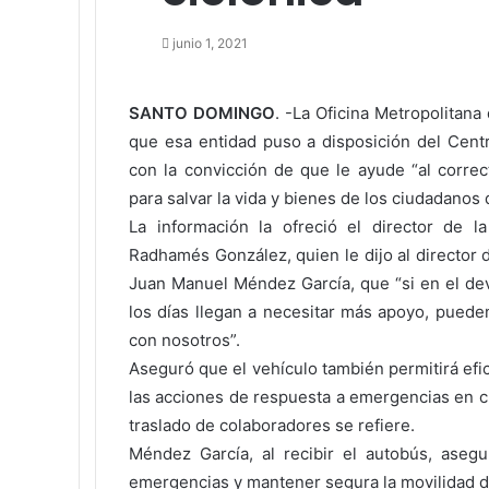
junio 1, 2021
Facebook
Twitter
LinkedIn
Tumblr
Pinterest
Reddit
Pocket
SANTO DOMINGO
. -La Oficina Metropolitan
que esa entidad puso a disposición del Cen
con la convicción de que le ayude “al correc
para salvar la vida y bienes de los ciudadanos 
La información la ofreció el director de l
Radhamés González, quien le dijo al director 
Juan Manuel Méndez García, que “si en el de
los días llegan a necesitar más apoyo, puede
con nosotros”.
Aseguró que el vehículo también permitirá efic
las acciones de respuesta a emergencias en c
traslado de colaboradores se refiere.
Méndez García, al recibir el autobús, asegu
emergencias y mantener segura la movilidad d