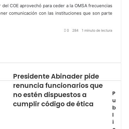
lar del COE aprovechó para ceder a la OMSA frecuencias
ner comunicación con las instituciones que son parte
0
284
1 minuto de lectura
Presidente Abinader pide
renuncia funcionarios que
P
no estén dispuestos a
u
cumplir código de ética
b
l
i