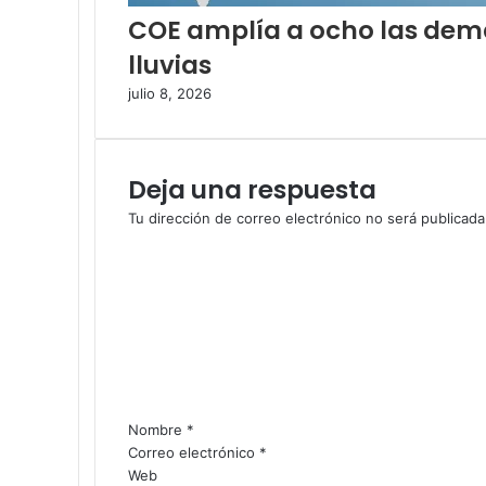
COE amplía a ocho las dema
lluvias
julio 8, 2026
Deja una respuesta
Tu dirección de correo electrónico no será publicada
C
o
m
e
n
t
a
r
i
Nombre
*
o
Correo electrónico
*
*
Web