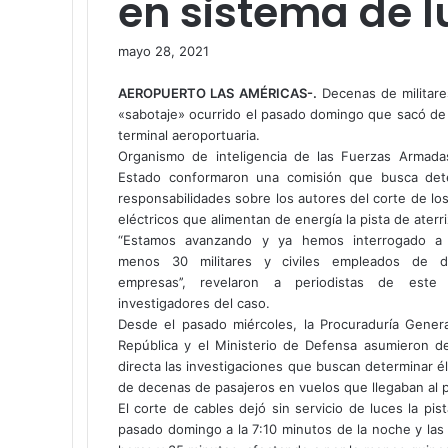
en sistema de l
mayo 28, 2021
Facebook
Twitter
LinkedIn
Tumblr
Pinterest
Reddit
Pocket
AEROPUERTO LAS AMÉRICAS
-.
Decenas de militares
«sabotaje» ocurrido el pasado domingo que sacó de se
terminal aeroportuaria.
Organismo de inteligencia de las Fuerzas Armada
Estado conformaron una comisión que busca det
responsabilidades sobre los autores del corte de lo
eléctricos que alimentan de energía la pista de aterri
“Estamos avanzando y ya hemos interrogado a 
menos 30 militares y civiles empleados de di
empresas’’, revelaron a periodistas de este 
investigadores del caso.
Desde el pasado miércoles, la Procuraduría Genera
República y el Ministerio de Defensa asumieron d
directa las investigaciones que buscan determinar él
de decenas de pasajeros en vuelos que llegaban al p
El corte de cables dejó sin servicio de luces la pis
pasado domingo a la 7:10 minutos de la noche y la