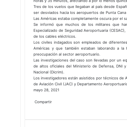
horas y 35 minutos, afectando a por lo menos quince
Tres de los vuelos que llegaban al país desde Espa
ser desviados hacia los aeropuertos de Punta Cana y
Las Américas estaba completamente oscura por el sa
Se informó que muchos de los militares que han
Especializado de Seguridad Aeroportuaria (CESAC),
de los cables eléctricos.
Los civiles indagados son empleados de diferente
Américas y que también estaban laborando a la
preocupación al sector aeroportuario.
Las investigaciones del caso son llevadas por un eq
de altos oficiales del Ministerio de Defensa, DNI y
Nacional (Dicrim).
Los investigadores están asistidos por técnicos de A
de Aviación Civil (JAC) y Departamento Aeroportuari
mayo 28, 2021
Facebook
Twitter
LinkedIn
Tumblr
Pinterest
Reddit
Pocket
Compartir
Facebook
Twitter
LinkedIn
Tumblr
Pinterest
Reddit
VKontakte
Odnoklassniki
Pocket
Compartir
Imprimir
por
correo
electrónico