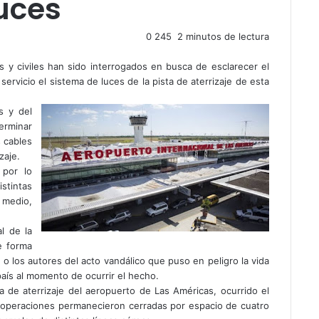
uces
0
245
2 minutos de lectura
 y civiles han sido interrogados en busca de esclarecer el
rvicio el sistema de luces de la pista de aterrizaje de esta
s y del
erminar
s cables
zaje.
por lo
stintas
medio,
l de la
e forma
 o los autores del acto vandálico que puso en peligro la vida
aís al momento de ocurrir el hecho.
ta de aterrizaje del aeropuerto de Las Américas, ocurrido el
s operaciones permanecieron cerradas por espacio de cuatro