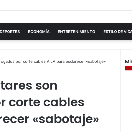
DEPORTES
ECONOMÍA
ENTRETENIMIENTO
ESTILO DE VID
Mi
rrogados por corte cables AILA para esclarecer «sabotaje»
Cer
Unc
tares son
r corte cables
recer «sabotaje»