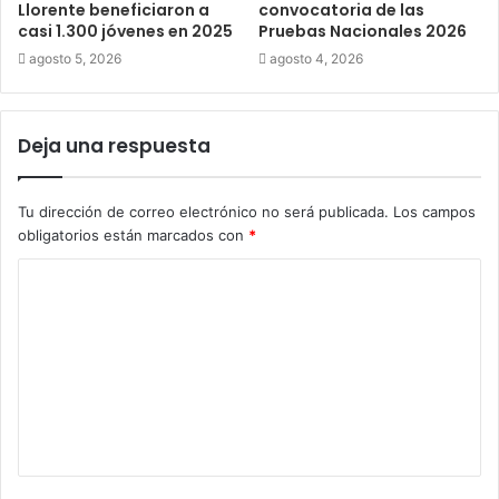
Llorente beneficiaron a
convocatoria de las
casi 1.300 jóvenes en 2025
Pruebas Nacionales 2026
agosto 5, 2026
agosto 4, 2026
Deja una respuesta
Tu dirección de correo electrónico no será publicada.
Los campos
obligatorios están marcados con
*
C
o
m
e
n
t
a