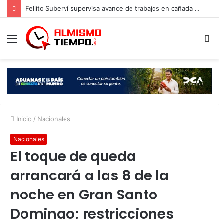
Fellito Suberví supervisa avance de trabajos en cañada Juan Valdez y Los Girasoles en el DN
Menú
B
p
Inicio
/
Nacionales
Nacionales
El toque de queda
arrancará a las 8 de la
noche en Gran Santo
Domingo; restricciones