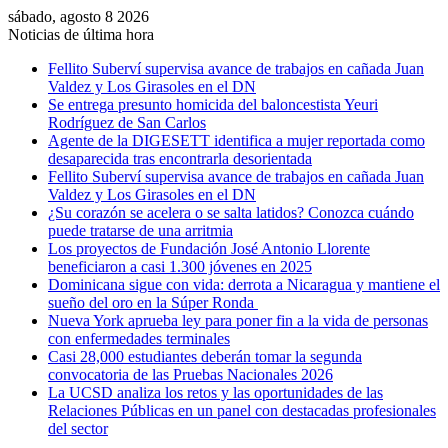
sábado, agosto 8 2026
Noticias de última hora
Fellito Suberví supervisa avance de trabajos en cañada Juan
Valdez y Los Girasoles en el DN
Se entrega presunto homicida del baloncestista Yeuri
Rodríguez de San Carlos
Agente de la DIGESETT identifica a mujer reportada como
desaparecida tras encontrarla desorientada
Fellito Suberví supervisa avance de trabajos en cañada Juan
Valdez y Los Girasoles en el DN
¿Su corazón se acelera o se salta latidos? Conozca cuándo
puede tratarse de una arritmia
Los proyectos de Fundación José Antonio Llorente
beneficiaron a casi 1.300 jóvenes en 2025
Dominicana sigue con vida: derrota a Nicaragua y mantiene el
sueño del oro en la Súper Ronda
Nueva York aprueba ley para poner fin a la vida de personas
con enfermedades terminales
Casi 28,000 estudiantes deberán tomar la segunda
convocatoria de las Pruebas Nacionales 2026
La UCSD analiza los retos y las oportunidades de las
Relaciones Públicas en un panel con destacadas profesionales
del sector