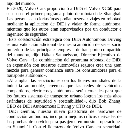
lujo del mundo.
En 2020, Volvo Cars proporcionó a DiDi el Volvo XC60 para
su uso en el primer programa piloto de robotaxi de Shanghai.
Las personas en ciertas áreas podían reservar viajes en robotaxi
mediante la aplicación de DiDi y viajar de forma autónoma,
mientras que los autos eran supervisados ​​por un conductor e
ingeniero de seguridad.
«Esta colaboración estratégica con DiDi Autonomous Driving
es una validación adicional de nuestra ambición de ser el socio
preferido de las principales empresas de transporte compartido
del mundo», dijo Håkan Samuelsson, Director Ejecutivo de
Volvo Cars. «La combinación del programa robotaxi de DiDi
en expansión con nuestros automóviles seguros crea una gran
mezcla para generar confianza entre los consumidores para el
transporte autónomo».
«Al ampliar las asociaciones con los líderes mundiales de la
industria automotriz, creemos que las redes de vehículos
compartidos, eléctricos y autónomos serán cruciales para que
los futuros sistemas de transporte urbano logren los más altos
estándares de seguridad y sostenibilidad», dijo Bob Zhang,
CEO de DiDi Autonomous Driving y CTO de DiDi.
“DiDi Gemini, nuestra nueva plataforma de hardware de
conducción autónoma, incorpora mejoras críticas derivadas de
las pruebas de servicio para pasajeros en nuestras operaciones
en Shanghái. Con el liderazgo de Volvo Cars en seguridad,