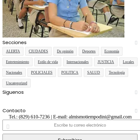
Secciones
ALERTA
CIUDADES
De opinión
Deportes
Economía
Entretenimiento
Estilo de vida
Internacionales
JUSTICIA
Locales
Nacionales
POLICIALES
POLITICA
SALUD
Tecnología
Uncategorized
Siguenos
Facebook
Twitter
YouTube
Instagram
Contacto
Tel.: (829) 610-7236 | E-mail: almismotiempodini@gmail.com
Escribe
tu
correo
electrónico