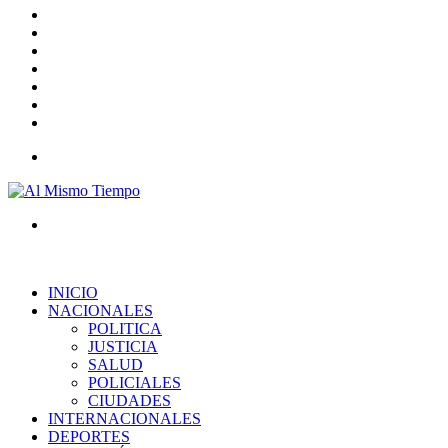
Barra
lateral
Publicación
al
Acceso
azar
Instagram
YouTube
Twitter
Facebook
Menú
Buscar
por
INICIO
NACIONALES
POLITICA
JUSTICIA
SALUD
POLICIALES
CIUDADES
INTERNACIONALES
DEPORTES