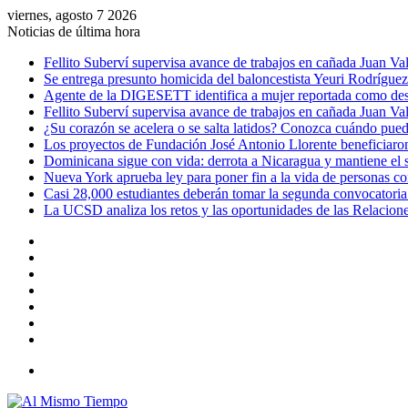
viernes, agosto 7 2026
Noticias de última hora
Fellito Suberví supervisa avance de trabajos en cañada Juan V
Se entrega presunto homicida del baloncestista Yeuri Rodrígue
Agente de la DIGESETT identifica a mujer reportada como desa
Fellito Suberví supervisa avance de trabajos en cañada Juan V
¿Su corazón se acelera o se salta latidos? Conozca cuándo puede
Los proyectos de Fundación José Antonio Llorente beneficiaron
Dominicana sigue con vida: derrota a Nicaragua y mantiene el
Nueva York aprueba ley para poner fin a la vida de personas c
Casi 28,000 estudiantes deberán tomar la segunda convocatoria
La UCSD analiza los retos y las oportunidades de las Relacione
Barra
lateral
Publicación
al
Acceso
azar
Instagram
YouTube
Twitter
Facebook
Menú