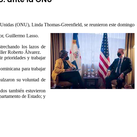
es Unidas (ONU), Linda Thomas-Greenfield, se reunieron este domingo
or, Guillermo Lasso.
trechando los lazos de
iller Roberto Álvarez.
 prioridades y trabajar
ominicana para trabajar
ealzaron su voluntad de
dos también estuvieron
partamento de Estado; y