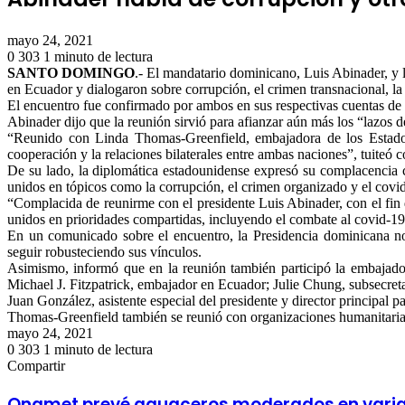
mayo 24, 2021
0
303
1 minuto de lectura
Facebook
Twitter
LinkedIn
Tumblr
Pinterest
Reddit
Pocket
SANTO DOMINGO
.- El mandatario dominicano, Luis Abinader, y
en Ecuador y dialogaron sobre corrupción, el crimen transnacional, la
El encuentro fue confirmado por ambos en sus respectivas cuentas de
Abinader dijo que la reunión sirvió para afianzar aún más los “lazos de
“Reunido con Linda Thomas-Greenfield, embajadora de los Estados
cooperación y la relaciones bilaterales entre ambas naciones”, tuiteó
De su lado, la diplomática estadounidense expresó su complacencia c
unidos en tópicos como la corrupción, el crimen organizado y el covid
“Complacida de reunirme con el presidente Luis Abinader, con el fin
unidos en prioridades compartidas, incluyendo el combate al covid-19, 
En un comunicado sobre el encuentro, la Presidencia dominicana no o
seguir robusteciendo sus vínculos.
Asimismo, informó que en la reunión también participó la embajad
Michael J. Fitzpatrick, embajador en Ecuador; Julie Chung, subsecre
Juan González, asistente especial del presidente y director principal
Thomas-Greenfield también se reunió con organizaciones humanitarias
mayo 24, 2021
0
303
1 minuto de lectura
Facebook
Twitter
LinkedIn
Tumblr
Pinterest
Reddit
Pocket
Compartir
Facebook
Twitter
LinkedIn
Tumblr
Pinterest
Reddit
VKontakte
Odnoklassniki
Pocket
Compartir
Imprimir
por
Onamet prevé aguaceros moderados en varias