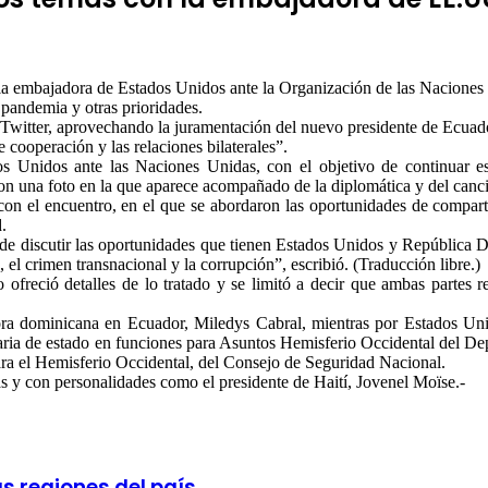
 la embajadora de Estados Unidos ante la Organización de las Nacion
 pandemia y otras prioridades.
 Twitter, aprovechando la juramentación del nuevo presidente de Ecuad
 cooperación y las relaciones bilaterales”.
 Unidos ante las Naciones Unidas, con el objetivo de continuar es
 con una foto en la que aparece acompañado de la diplomática y del canc
on el encuentro, en el que se abordaron las oportunidades de compartir
.
 de discutir las oportunidades que tienen Estados Unidos y República D
el crimen transnacional y la corrupción”, escribió. (Traducción libre.)
freció detalles de lo tratado y se limitó a decir que ambas partes r
ora dominicana en Ecuador, Miledys Cabral, mientras por Estados Uni
taria de estado en funciones para Asuntos Hemisferio Occidental del De
 para el Hemisferio Occidental, del Consejo de Seguridad Nacional.
 y con personalidades como el presidente de Haití, Jovenel Moïse.-
 regiones del país