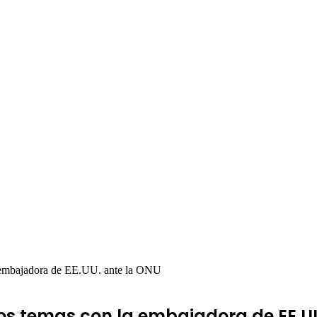
a embajadora de EE.UU. ante la ONU
os temas con la embajadora de EE.U