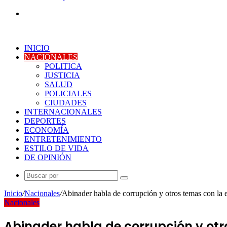
Buscar
por
INICIO
NACIONALES
POLITICA
JUSTICIA
SALUD
POLICIALES
CIUDADES
INTERNACIONALES
DEPORTES
ECONOMÍA
ENTRETENIMIENTO
ESTILO DE VIDA
DE OPINIÓN
Buscar
por
Inicio
/
Nacionales
/
Abinader habla de corrupción y otros temas con l
Nacionales
Abinader habla de corrupción y otr