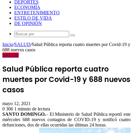
DEPORTES
ECONOMÍA
ENTRETENIMIENTO
ESTILO DE VIDA
DE OPINIÓN
Buscar
por
Inicio
/
SALUD
/
Salud Pública reporta cuatro muertes por Covid-19 y
688 nuevos casos
SALUD
Salud Pública reporta cuatro
muertes por Covid-19 y 688 nuevos
casos
mayo 12, 2021
0
306
1 minuto de lectura
Facebook
Twitter
LinkedIn
Tumblr
Pinterest
Reddit
Pocket
SANTO DOMINGO.
– El Ministerio de Salud Pública reportó este
miércoles 688 nuevos contagios de COVID-19 y notificó cuatro
defunciones, dos de ellas ocurridas las últimas 24 horas.