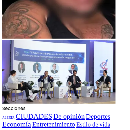
Secciones
CIUDADES
De opinión
Deportes
ALERTA
Economía
Entretenimiento
Estilo de vida