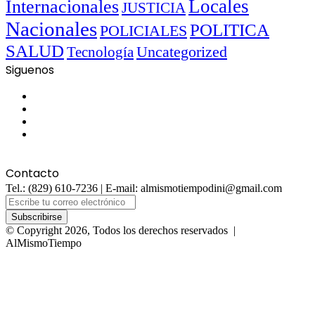
Locales
Internacionales
JUSTICIA
Nacionales
POLITICA
POLICIALES
SALUD
Uncategorized
Tecnología
Siguenos
Facebook
Twitter
YouTube
Instagram
Contacto
Tel.: (829) 610-7236 | E-mail: almismotiempodini@gmail.com
Escribe
tu
correo
© Copyright 2026, Todos los derechos reservados |
electrónico
AlMismoTiempo
Facebook
Twitter
WhatsApp
Telegram
Viber
Botón
volver
arriba