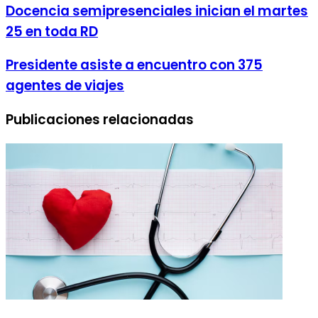
por
Docencia semipresenciales inician el martes
correo
25 en toda RD
electrónico
Presidente asiste a encuentro con 375
agentes de viajes
Publicaciones relacionadas