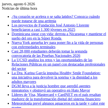
jueves, agosto 6 2026
Noticias de última hora
¿Su corazón se acelera o se salta latidos? Conozca cuándo
puede tratarse de una arritmia
Los proyectos de Fundación José Antonio Llorente
beneficiaron a casi 1.300 jóvenes en 2025
Dominicana sigue con vida: derrota a Nicaragua y mantiene el
sueño del oro en la Súper Ronda
Nueva York aprueba ley para poner fin a la vida de personas
con enfermedades terminales
Casi 28,000 estudiantes deberán tomar la segunda
convocatoria de las Pruebas Nacionales 2026
La UCSD analiza los retos y las oportunidades de las
Relaciones Públicas en un panel con destacadas profesionales
del sector
La Dra. Karina García impulsa Healthy Smile Foundation:
una iniciativa para devolver la sonrisa y la dignidad a los
adultos mayores
DGM lleva a la justicia hombre que agredió agentes
migratorios y obstruyó un operativo en Hato Mayor
Líderes de Visa, Mastercard y CardNET en el país resaltan
madurez de la transformación digital del sistema financiero
Meteorología prevé algunos aguaceros en la tarde y calor este
martes