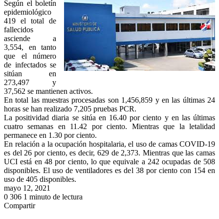
Según el boletín
epidemiológico
419 el total de
fallecidos
asciende a
3,554, en tanto
que el número
de infectados se
sitúan en
273,497 y
37,562 se mantienen activos.
En total las muestras procesadas son 1,456,859 y en las últimas 24
horas se han realizado 7,205 pruebas PCR.
La positividad diaria se sitúa en 16.40 por ciento y en las últimas
cuatro semanas en 11.42 por ciento. Mientras que la letalidad
permanece en 1.30 por ciento.
En relación a la ocupación hospitalaria, el uso de camas COVID-19
es del 26 por ciento, es decir, 629 de 2,373. Mientras que las camas
UCI está en 48 por ciento, lo que equivale a 242 ocupadas de 508
disponibles. El uso de ventiladores es del 38 por ciento con 154 en
uso de 405 disponibles.
mayo 12, 2021
0
306
1 minuto de lectura
Facebook
Twitter
LinkedIn
Tumblr
Pinterest
Reddit
Pocket
Compartir
Facebook
Twitter
LinkedIn
Tumblr
Pinterest
Reddit
VKontakte
Odnoklassniki
Pocket
Compartir
Imprimir