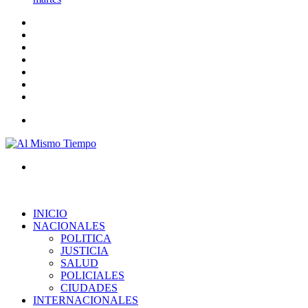
Barra
lateral
Publicación
al
Acceso
azar
Instagram
YouTube
Twitter
Facebook
Menú
Buscar
por
INICIO
NACIONALES
POLITICA
JUSTICIA
SALUD
POLICIALES
CIUDADES
INTERNACIONALES