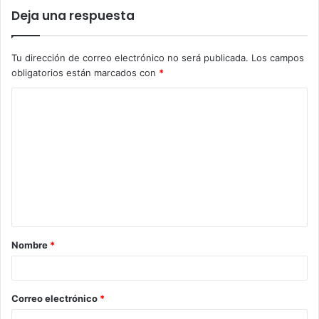
Deja una respuesta
Tu dirección de correo electrónico no será publicada.
Los campos
obligatorios están marcados con
*
C
o
m
e
n
t
a
Nombre
*
r
i
o
Correo electrónico
*
*