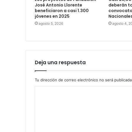
José Antonio Llorente
deberán t
beneficiaron a casi 1.300
convocator
jóvenes en 2025
Nacionale
agosto 5, 2026
agosto 4, 2
Deja una respuesta
Tu dirección de correo electrónico no será publicada
C
o
m
e
n