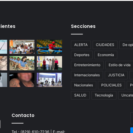
ientes
Secciones
ALERTA
CIUDADES
De op
Deportes
Economía
Entretenimiento
Estilo de vida
Internacionales
JUSTICIA
Nacionales
POLICIALES
P
SALUD
Tecnología
Uncate
Contacto
E
t
c
Tel.: (829) 610-7236 | E-mail: