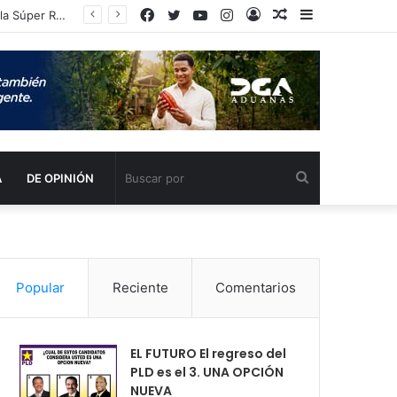
Facebook
Twitter
YouTube
Instagram
Acceso
Publicación
Barra
Dominicana sigue con vida: derrota a Nicaragua y mantiene el sueño del oro en la Súper Ronda
al
lateral
azar
Buscar
A
DE OPINIÓN
por
Popular
Reciente
Comentarios
EL FUTURO El regreso del
PLD es el 3. UNA OPCIÓN
NUEVA