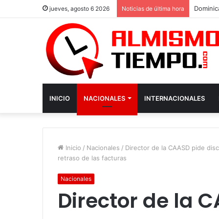
jueves, agosto 6 2026
Noticias de última hora
INICIO
NACIONALES
INTERNACIONALES
Inicio
/
Nacionales
/
Director de la CAASD pide disc
retraso de las facturas
Nacionales
Director de la 