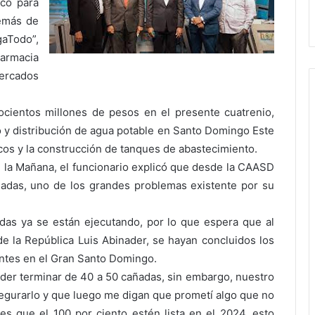
ico para
emás de
aTodo”,
Farmacia
ercados
ocientos millones de pesos en el presente cuatrenio,
o y distribución de agua potable en Santo Domingo Este
cos y la construcción de tanques de abastecimiento.
 la Mañana, el funcionario explicó que desde la CAASD
añadas, uno de los grandes problemas existente por su
das ya se están ejecutando, por lo que espera que al
de la República Luis Abinader, se hayan concluidos los
entes en el Gran Santo Domingo.
er terminar de 40 a 50 cañadas, sin embargo, nuestro
segurarlo y que luego me digan que prometí algo que no
 es que el 100 por ciento estén lista en el 2024, esto