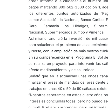
orden informó a la ciudadanía el número ún
pagos marcando 809-562-3500 opción 1, ad
los diferentes puntos autorizados de “Pag
como: Asociación la Nacional, Banco Caribe, 
Carol, Farmacia los Hidalgos, Superm
Nacional, Supermercados Jumbo y Vimenca.
Así mismo, anunció la inversión de mil cuatr
para solucionar el problema de abastecimient
y Norte, con la ampliación de más metros cúbi
En su comparecencia en el Programa El Sol de
se realiza un proyecto para intervenir las c
efecto medioambiental y de salubridad.
Señaló que en la actualidad unas onces caña
finalizar el presente mandato del presidente 
trabajos en unas 40 o 50 de 90 cañadas exist
“Nosotros esperamos en estos cuatro años pod
interés es concluirlas todas, pero no puedo a
cumplí. Prefiero sorprender, pero mi interés