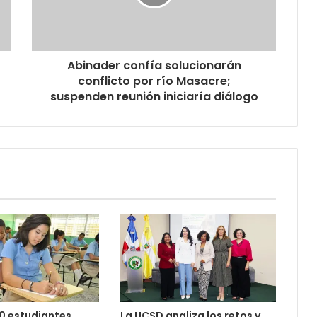
Abinader confía solucionarán
conflicto por río Masacre;
suspenden reunión iniciaría diálogo
0 estudiantes
La UCSD analiza los retos y