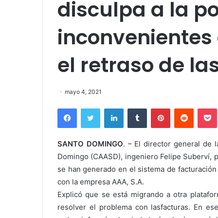
disculpa a la po
inconvenientes
el retraso de la
mayo 4, 2021
Facebook
Twitter
LinkedIn
Tumblr
Pinterest
Reddit
SANTO DOMINGO
. – El director general de
Domingo (CAASD), ingeniero Felipe Suberví, pi
se han generado en el sistema de facturación 
con la empresa AAA, S.A.
Explicó que se está migrando a otra platafo
resolver el problema con lasfacturas. En e