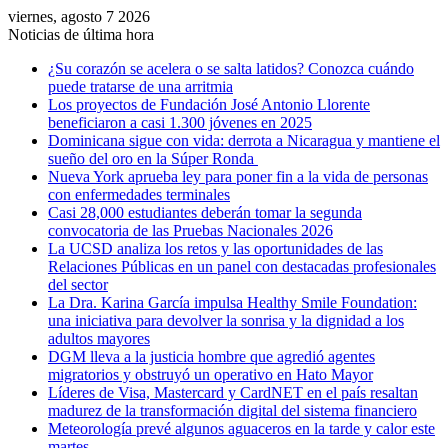
viernes, agosto 7 2026
Noticias de última hora
¿Su corazón se acelera o se salta latidos? Conozca cuándo
puede tratarse de una arritmia
Los proyectos de Fundación José Antonio Llorente
beneficiaron a casi 1.300 jóvenes en 2025
Dominicana sigue con vida: derrota a Nicaragua y mantiene el
sueño del oro en la Súper Ronda
Nueva York aprueba ley para poner fin a la vida de personas
con enfermedades terminales
Casi 28,000 estudiantes deberán tomar la segunda
convocatoria de las Pruebas Nacionales 2026
La UCSD analiza los retos y las oportunidades de las
Relaciones Públicas en un panel con destacadas profesionales
del sector
La Dra. Karina García impulsa Healthy Smile Foundation:
una iniciativa para devolver la sonrisa y la dignidad a los
adultos mayores
DGM lleva a la justicia hombre que agredió agentes
migratorios y obstruyó un operativo en Hato Mayor
Líderes de Visa, Mastercard y CardNET en el país resaltan
madurez de la transformación digital del sistema financiero
Meteorología prevé algunos aguaceros en la tarde y calor este
martes