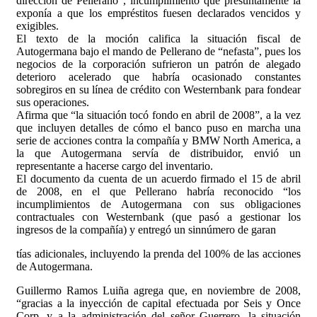
dirección de Pellerano”, incumplimiento que presuntamente la
exponía a que los empréstitos fuesen declarados vencidos y
exigibles.
El texto de la moción califica la situación fiscal de
Autogermana bajo el mando de Pellerano de “nefasta”, pues los
negocios de la corporación sufrieron un patrón de alegado
deterioro acelerado que habría ocasionado constantes
sobregiros en su línea de crédito con Westernbank para fondear
sus operaciones.
Afirma que “la situación tocó fondo en abril de 2008”, a la vez
que incluyen detalles de cómo el banco puso en marcha una
serie de acciones contra la compañía y BMW North America, a
la que Autogermana servía de distribuidor, envió un
representante a hacerse cargo del inventario.
El documento da cuenta de un acuerdo firmado el 15 de abril
de 2008, en el que Pellerano habría reconocido “los
incumplimientos de Autogermana con sus obligaciones
contractuales con Westernbank (que pasó a gestionar los
ingresos de la compañía) y entregó un sinnúmero de garan
tías adicionales, incluyendo la prenda del 100% de las acciones
de Autogermana.
Guillermo Ramos Luiña agrega que, en noviembre de 2008,
“gracias a la inyección de capital efectuada por Seis y Once
Corp. y a la administración del señor Guerrero, la situación