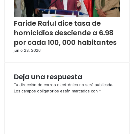
Faride Raful dice tasa de
homicidios desciende a 6.98
por cada 100, 000 habitantes
junio 23, 2026
Deja una respuesta
Tu dirección de correo electrónico no será publicada.
Los campos obligatorios están marcados con
*
C
o
m
e
n
t