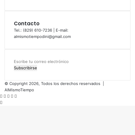
Contacto
Tel.: (829) 610-7236 | E-mail:
almismotiempodini@gmail.com
Escribe
tu
correo
electrónico
© Copyright 2026, Todos los derechos reservados |
AlMismoTiempo
Facebook
Twitter
WhatsApp
Telegram
Viber
Botón
volver
arriba