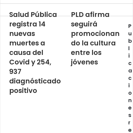
Salud Pública
PLD afirma
registra 14
seguirá
P
nuevas
promocionan
u
b
muertes a
do la cultura
l
causa del
entre los
i
Covid y 254,
jóvenes
c
937
a
c
diagnósticado
i
positivo
o
n
e
s
r
e