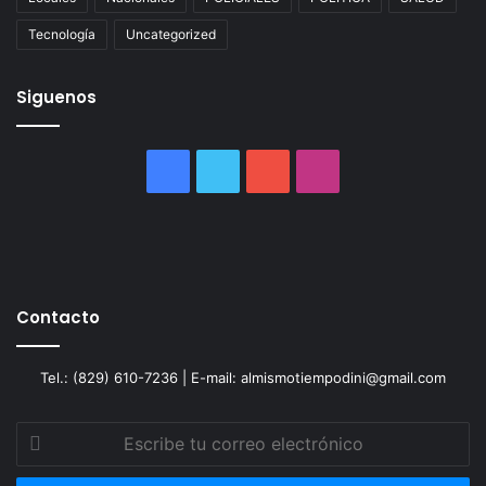
Tecnología
Uncategorized
Siguenos
Facebook
Twitter
YouTube
Instagram
Contacto
Tel.: (829) 610-7236 | E-mail: almismotiempodini@gmail.com
Escribe
tu
correo