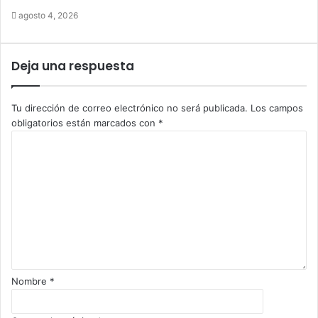
agosto 4, 2026
Deja una respuesta
Tu dirección de correo electrónico no será publicada.
Los campos
obligatorios están marcados con
*
C
o
m
e
n
t
a
r
i
o
Nombre
*
*