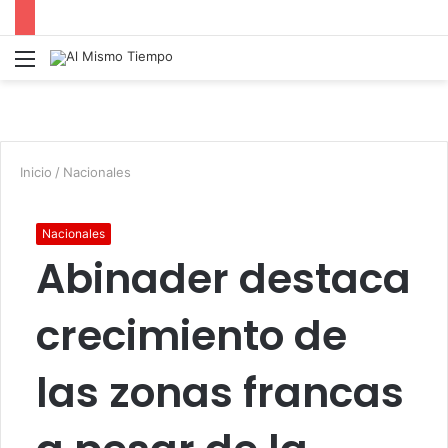
Menú
B
p
Inicio
/
Nacionales
Nacionales
Abinader destaca
crecimiento de
las zonas francas