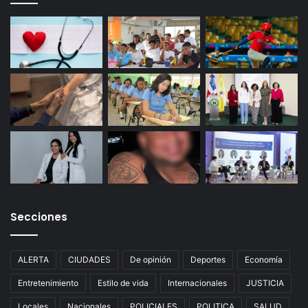
Secciones
ALERTA
CIUDADES
De opinión
Deportes
Economía
Entretenimiento
Estilo de vida
Internacionales
JUSTICIA
Locales
Nacionales
POLICIALES
POLITICA
SALUD