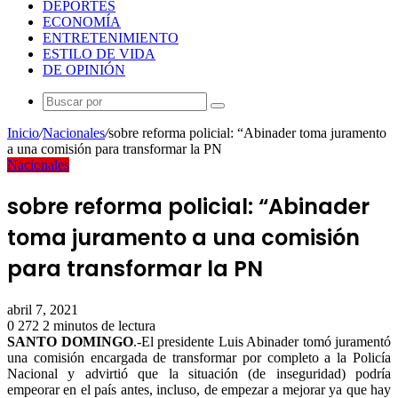
DEPORTES
ECONOMÍA
ENTRETENIMIENTO
ESTILO DE VIDA
DE OPINIÓN
Buscar
por
Inicio
/
Nacionales
/
sobre reforma policial: “Abinader toma juramento
a una comisión para transformar la PN
Nacionales
sobre reforma policial: “Abinader
toma juramento a una comisión
para transformar la PN
abril 7, 2021
0
272
2 minutos de lectura
Facebook
Twitter
LinkedIn
Tumblr
Pinterest
Reddit
Pocket
SANTO DOMINGO
.-El presidente Luis Abinader tomó juramentó
una comisión encargada de transformar por completo a la Policía
Nacional y advirtió que la situación (de inseguridad) podría
empeorar en el país antes, incluso, de empezar a mejorar ya que hay