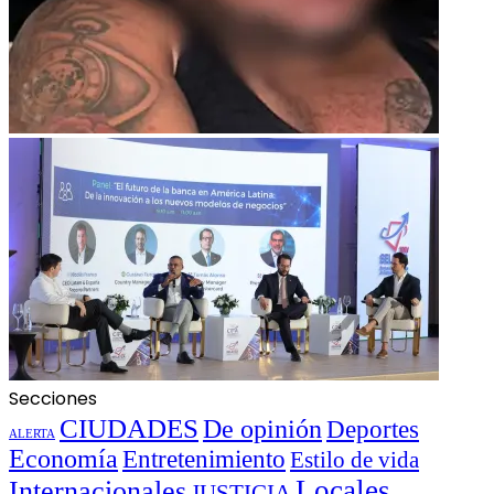
Secciones
CIUDADES
De opinión
Deportes
ALERTA
Economía
Entretenimiento
Estilo de vida
Locales
Internacionales
JUSTICIA