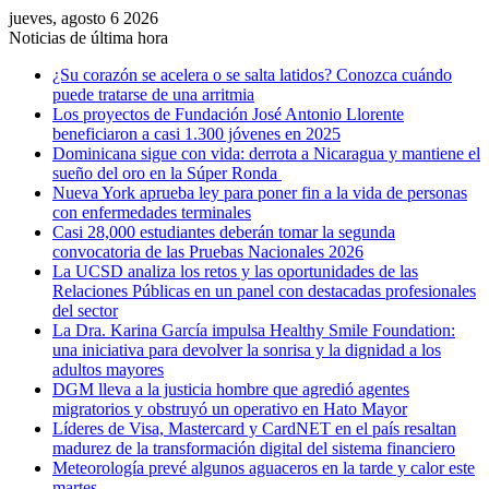
jueves, agosto 6 2026
Noticias de última hora
¿Su corazón se acelera o se salta latidos? Conozca cuándo
puede tratarse de una arritmia
Los proyectos de Fundación José Antonio Llorente
beneficiaron a casi 1.300 jóvenes en 2025
Dominicana sigue con vida: derrota a Nicaragua y mantiene el
sueño del oro en la Súper Ronda
Nueva York aprueba ley para poner fin a la vida de personas
con enfermedades terminales
Casi 28,000 estudiantes deberán tomar la segunda
convocatoria de las Pruebas Nacionales 2026
La UCSD analiza los retos y las oportunidades de las
Relaciones Públicas en un panel con destacadas profesionales
del sector
La Dra. Karina García impulsa Healthy Smile Foundation:
una iniciativa para devolver la sonrisa y la dignidad a los
adultos mayores
DGM lleva a la justicia hombre que agredió agentes
migratorios y obstruyó un operativo en Hato Mayor
Líderes de Visa, Mastercard y CardNET en el país resaltan
madurez de la transformación digital del sistema financiero
Meteorología prevé algunos aguaceros en la tarde y calor este
martes