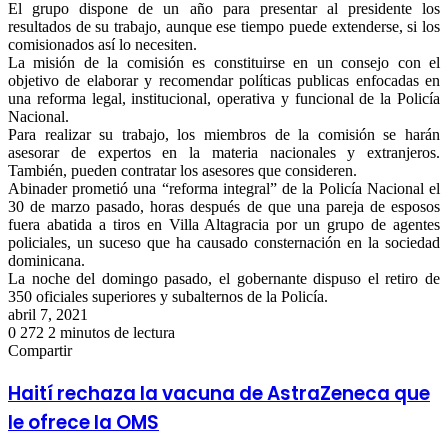
El grupo dispone de un año para presentar al presidente los
resultados de su trabajo, aunque ese tiempo puede extenderse, si los
comisionados así lo necesiten.
La misión de la comisión es constituirse en un consejo con el
objetivo de elaborar y recomendar políticas publicas enfocadas en
una reforma legal, institucional, operativa y funcional de la Policía
Nacional.
Para realizar su trabajo, los miembros de la comisión se harán
asesorar de expertos en la materia nacionales y extranjeros.
También, pueden contratar los asesores que consideren.
Abinader prometió una “reforma integral” de la Policía Nacional el
30 de marzo pasado, horas después de que una pareja de esposos
fuera abatida a tiros en Villa Altagracia por un grupo de agentes
policiales, un suceso que ha causado consternación en la sociedad
dominicana.
La noche del domingo pasado, el gobernante dispuso el retiro de
350 oficiales superiores y subalternos de la Policía.
abril 7, 2021
0
272
2 minutos de lectura
Facebook
Twitter
LinkedIn
Tumblr
Pinterest
Reddit
Pocket
Compartir
Facebook
Twitter
LinkedIn
Tumblr
Pinterest
Reddit
VKontakte
Odnoklassniki
Pocket
Compartir
Imprimir
por
Haití rechaza la vacuna de AstraZeneca que
correo
le ofrece la OMS
electrónico