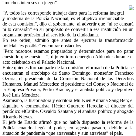
“muchos intereses en juego”.
“A todos les corresponde trabajar duro para la reforma integral
y moderna de la Policía Nacional; es el objetivo irrenunciable
de esta comisión”, dijo el gobernante, al advertir que “ni se cansará
ni lo cansarán” en su propósito de convertir a esa institución en un
organismo profesional al servicio de la ciudadanía.
En ese orden, admitió que antes de ejecutar la transformación
policial “es posible” encontrar obstáculos.
“Pero nosotros estamos preparados y determinados para no parar
cueste lo que cueste…”, dijo en torno enérgico Abinader durante el
acto celebrado en el Palacio Nacional.
Entre quienes forman parte de la comisión reformada de la Policía se
encuentran el arzobispo de Santo Domingo, monseñor Francisco
Ozoria; el presidente de la Comisión Nacional de los Derechos
Humanos, Manuel Mercedes; el presidente del Consejo Nacional de
la Empresa Privada, Pedro Brache, y el analista político y deportivo
José Luis Mendoza.
Asimismo, la historiadora y escritora Mu-Kien Adriana Sang Ben; el
siquiatra y comentarista Héctor Guerrero Heredia; el director del
periódico elCaribe, Osvaldo Santana y el analista político y abogado
Ricardo Nieves.
El jefe de Estado afirmó que no había dispuesto la reforma de la
Policía cuando llegó al poder, en agosto pasado, debido a la
situación de pandemia “que atravesaba y aún atraviesa” el país.