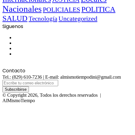
Nacionales
POLITICA
POLICIALES
SALUD
Uncategorized
Tecnología
Siguenos
Facebook
Twitter
YouTube
Instagram
Contacto
Tel.: (829) 610-7236 | E-mail: almismotiempodini@gmail.com
Escribe
tu
correo
© Copyright 2026, Todos los derechos reservados |
electrónico
AlMismoTiempo
Facebook
Twitter
WhatsApp
Telegram
Viber
Botón
volver
arriba